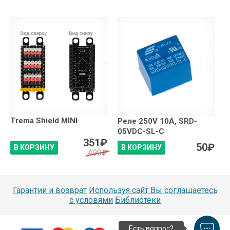
Trema Shield MINI
Реле 250V 10A, SRD-
05VDC-SL-C
351
₽
50
₽
В КОРЗИНУ
В КОРЗИНУ
490
₽
Гарантии и возврат
Используя сайт Вы соглашаетесь
с условями
Библиотеки
Есть вопрос?