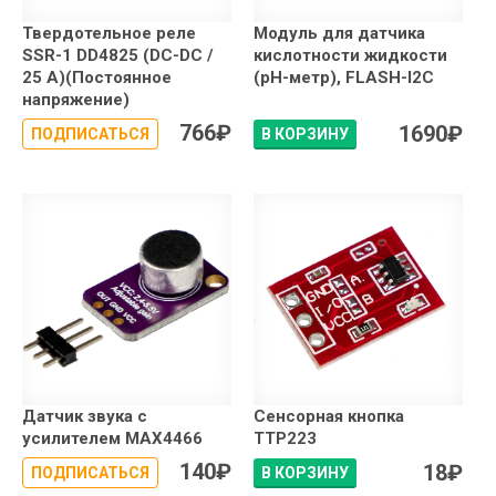
Твердотельное реле
Модуль для датчика
SSR-1 DD4825 (DC-DC /
кислотности жидкости
25 А)(Постоянное
(pH-метр), FLASH-I2C
напряжение)
766
₽
1690
₽
ПОДПИСАТЬСЯ
В КОРЗИНУ
Датчик звука с
Сенсорная кнопка
усилителем MAX4466
TTP223
140
₽
18
₽
ПОДПИСАТЬСЯ
В КОРЗИНУ