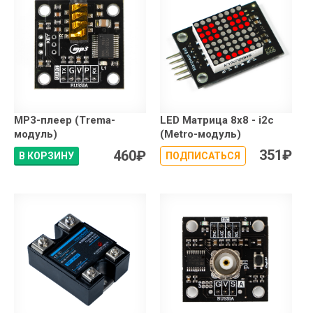
MP3-плеер (Trema-
LED Матрица 8x8 - i2c
модуль)
(Metro-модуль)
351
₽
460
₽
В КОРЗИНУ
ПОДПИСАТЬСЯ