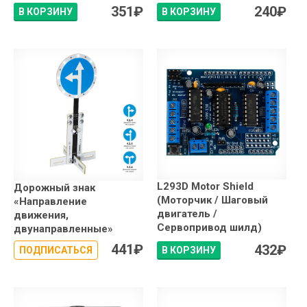
351
₽
240
₽
В КОРЗИНУ
В КОРЗИНУ
L293D Motor Shield
Дорожный знак
(Моторчик / Шаговый
«Направление
двигатель /
движения,
Сервопривод шилд)
двунаправленные»
441
₽
432
₽
ПОДПИСАТЬСЯ
В КОРЗИНУ