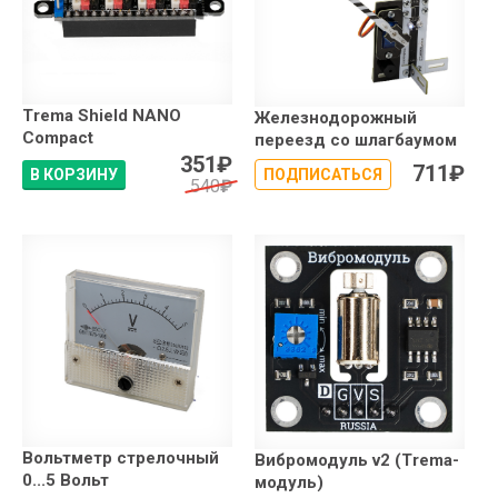
Trema Shield NANO
Железнодорожный
Compact
переезд со шлагбаумом
351
₽
711
₽
В КОРЗИНУ
ПОДПИСАТЬСЯ
540
₽
Вольтметр стрелочный
Вибромодуль v2 (Trema-
0...5 Вольт
модуль)