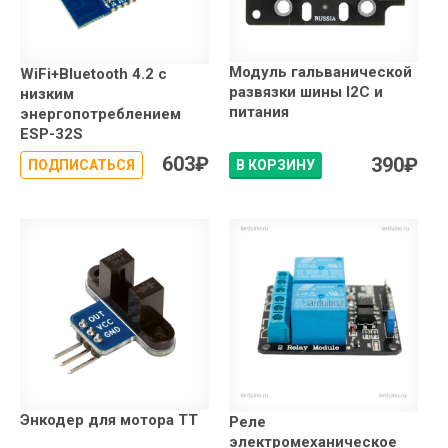
Модуль гальванической
WiFi+Bluetooth 4.2 с
развязки шины I2C и
низким
питания
энергопотреблением
ESP-32S
603
₽
390
₽
ПОДПИСАТЬСЯ
В КОРЗИНУ
Энкодер для мотора TT
Реле
электромеханическое