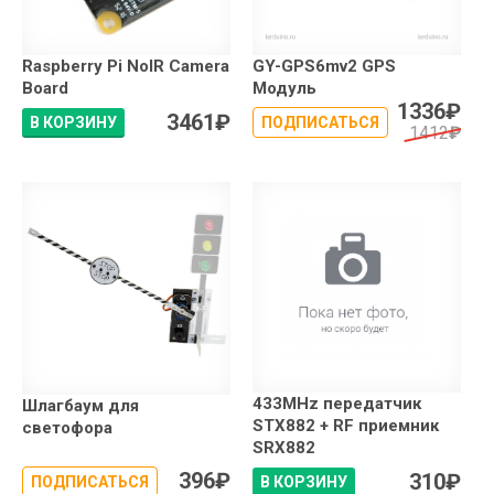
Raspberry Pi NoIR Camera
GY-GPS6mv2 GPS
Board
Модуль
1336
₽
3461
₽
В КОРЗИНУ
ПОДПИСАТЬСЯ
1412
₽
433MHz передатчик
Шлагбаум для
STX882 + RF приемник
светофора
SRX882
396
₽
310
₽
ПОДПИСАТЬСЯ
В КОРЗИНУ