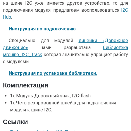
на шине I2C уже имеется другое устройство, то для
подключения модуля, предлагаем воспользоваться
I2C
Hub
.
Инструкция по подключению
.
Специально для модулей
линейки «Дорожное
движение»
нами разработана
библиотека
iarduino_I2C_Track
которая значительно упрощает работу
с модулями.
Инструкция по установке библиотеки.
Комплектация
1x Модуль Дорожный знак, I2C-flash.
1x Четырехпроводной шлейф для подключения
модуля к шине I2C.
Ссылки