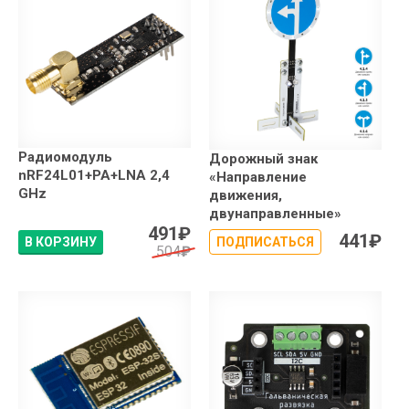
Радиомодуль
Дорожный знак
nRF24L01+PA+LNA 2,4
«Направление
GHz
движения,
двунаправленные»
491
₽
441
₽
В КОРЗИНУ
ПОДПИСАТЬСЯ
504
₽