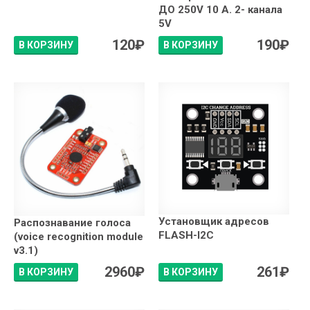
ДО 250V 10 А. 2- канала
5V
120
₽
190
₽
В КОРЗИНУ
В КОРЗИНУ
Установщик адресов
Распознавание голоса
FLASH-I2C
(voice recognition module
v3.1)
2960
₽
261
₽
В КОРЗИНУ
В КОРЗИНУ