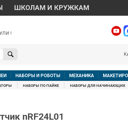
Ы
ШКОЛАМ И КРУЖКАМ
УЛИ !
о вопросам приобретения товара
Telegram
WhatsApp
К
+7 968 454 17 38
+7 968 454 17 38
Доступно общение только текстовыми сообщениями,
Офлай
вонки и аудио сообщения не обслуживаются
ЛЕИ
НАБОРЫ И РОБОТЫ
МЕХАНИКА
МАКЕТИРО
Менеджер
Менеджер
АТОРЫ
НАБОРЫ ПО ПАЙКЕ
НАБОРЫ ДЛЯ НАЧИНАЮЩИХ
shop@iarduino.ru
8 (499) 500-14-56
о техническим вопросам
атчик nRF24L01
Консультант