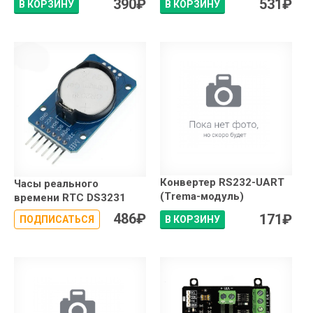
390
₽
531
₽
В КОРЗИНУ
В КОРЗИНУ
Конвертер RS232-UART
Часы реального
(Trema-модуль)
времени RTC DS3231
486
₽
171
₽
ПОДПИСАТЬСЯ
В КОРЗИНУ