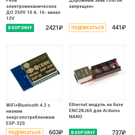
Реле
Дорожный знак «Обгон
электромеханическое
запрещен»
ДО 250V 10 А. 16- канал
12V
441
₽
2421
₽
В КОРЗИНУ
ПОДПИСАТЬСЯ
Ethernet модуль на базе
WiFi+Bluetooth 4.2 с
ENC28J60 для Arduino
низким
NANO
энергопотреблением
ESP-32S
603
₽
737
₽
ПОДПИСАТЬСЯ
В КОРЗИНУ