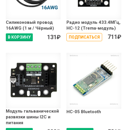
Силиконовый провод
Радио модуль 433.4МГц,
16AWG (1 м / Чёрный)
HC-12 (Trema-модуль)
711
₽
131
₽
В КОРЗИНУ
ПОДПИСАТЬСЯ
Модуль гальванической
HC-05 Bluetooth
развязки шины I2C и
питания