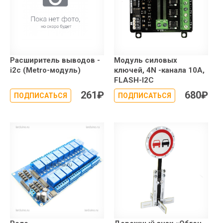
Расширитель выводов -
Модуль силовых
i2c (Metro-модуль)
ключей, 4N -канала 10A,
FLASH-I2C
261
₽
680
₽
ПОДПИСАТЬСЯ
ПОДПИСАТЬСЯ