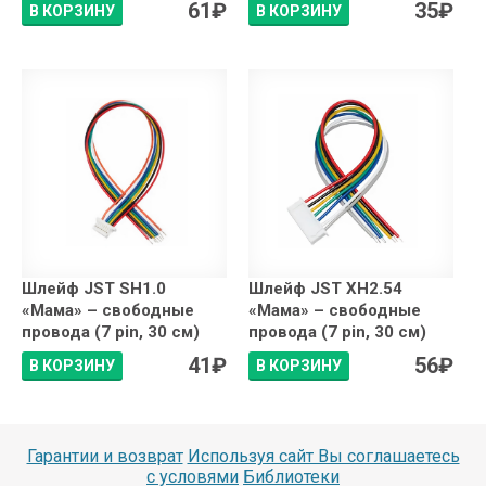
61
₽
35
₽
В КОРЗИНУ
В КОРЗИНУ
Шлейф JST SH1.0
Шлейф JST XH2.54
«Мама» – свободные
«Мама» – свободные
провода (7 pin, 30 см)
провода (7 pin, 30 см)
41
₽
56
₽
В КОРЗИНУ
В КОРЗИНУ
Гарантии и возврат
Используя сайт Вы соглашаетесь
с условями
Библиотеки