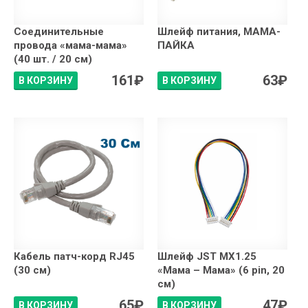
Соединительные
Шлейф питания, МАМА-
провода «мама-мама»
ПАЙКА
(40 шт. / 20 см)
161
₽
63
₽
В КОРЗИНУ
В КОРЗИНУ
Кабель патч-корд RJ45
Шлейф JST MX1.25
(30 см)
«Мама – Мама» (6 pin, 20
см)
65
₽
47
₽
В КОРЗИНУ
В КОРЗИНУ