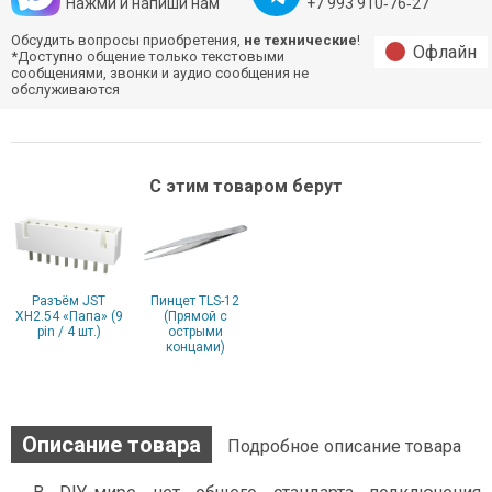
Нажми и напиши нам
+7 993 910‑76‑27
Обсудить вопросы приобретения,
не технические
!
Офлайн
*Доступно общение только текстовыми
сообщениями, звонки и аудио сообщения не
обслуживаются
С этим товаром берут
Разъём JST
Пинцет TLS-12
XH2.54 «Папа» (9
(Прямой с
pin / 4 шт.)
острыми
концами)
Описание товара
Подробное описание товара