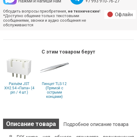
Нажми и напиши нам
+7 993 910‑76‑27
Обсудить вопросы приобретения,
не технические
!
Офлайн
*Доступно общение только текстовыми
сообщениями, звонки и аудио сообщения не
обслуживаются
С этим товаром берут
Разъём JST
Пинцет TLS-12
XH2.54 «Папа» (4
(Прямой с
pin / 4 шт.)
острыми
концами)
Описание товара
Подробное описание товара