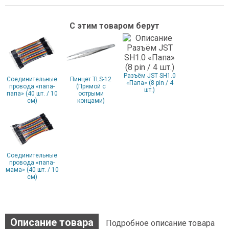
С этим товаром берут
Разъём JST SH1.0
Соединительные
Пинцет TLS-12
«Папа» (8 pin / 4
провода «папа-
(Прямой с
шт.)
папа» (40 шт. / 10
острыми
см)
концами)
Соединительные
провода «папа-
мама» (40 шт. / 10
см)
Описание товара
Подробное описание товара