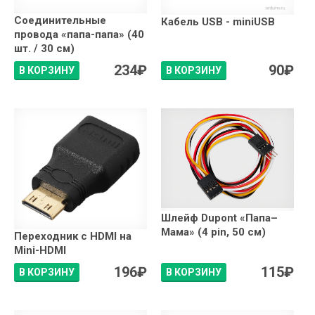
Соединительные
Кабель USB - miniUSB
провода «папа-папа» (40
шт. / 30 см)
234
₽
90
₽
В КОРЗИНУ
В КОРЗИНУ
Шлейф Dupont «Папа–
Мама» (4 pin, 50 см)
Переходник с HDMI на
Mini-HDMI
196
₽
115
₽
В КОРЗИНУ
В КОРЗИНУ