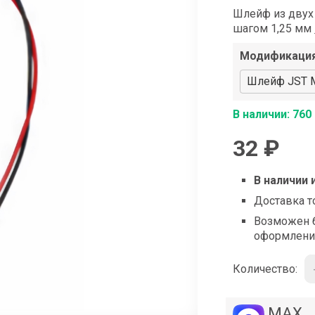
shop@iarduino.ru
Шлейф из двух
шагом 1,25 мм
Модификаци
Шлейф JST MX
В наличии: 760
32 ₽
В наличии 
Доставка т
Возможен б
оформлени
Количество:
MAX