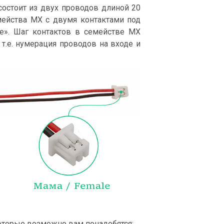
остоит из двух проводов длиной 20
ейства MX c двумя контактами под
e». Шаг контактов в семействе MX
 т.е. нумерация проводов на входе и
оторые возможно вам понадобятся: