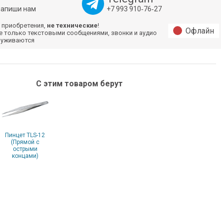
напиши нам
+7 993 910‑76‑27
 приобретения,
не технические
!
Офлайн
е только текстовыми сообщениями, звонки и аудио
луживаются
С этим товаром берут
Пинцет TLS-12
(Прямой с
острыми
концами)