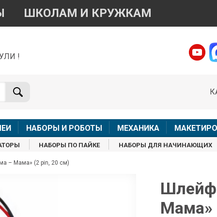
Ы
ШКОЛАМ И КРУЖКАМ
УЛИ !
о вопросам приобретения товара
Telegram
WhatsApp
К
+7 968 454 17 38
+7 968 454 17 38
Доступно общение только текстовыми сообщениями,
Офлай
вонки и аудио сообщения не обслуживаются
ЛЕИ
НАБОРЫ И РОБОТЫ
МЕХАНИКА
МАКЕТИРО
Менеджер
Менеджер
АТОРЫ
НАБОРЫ ПО ПАЙКЕ
НАБОРЫ ДЛЯ НАЧИНАЮЩИХ
shop@iarduino.ru
8 (499) 500-14-56
 – Мама» (2 pin, 20 см)
о техническим вопросам
Шлейф 
Мама» (
Консультант