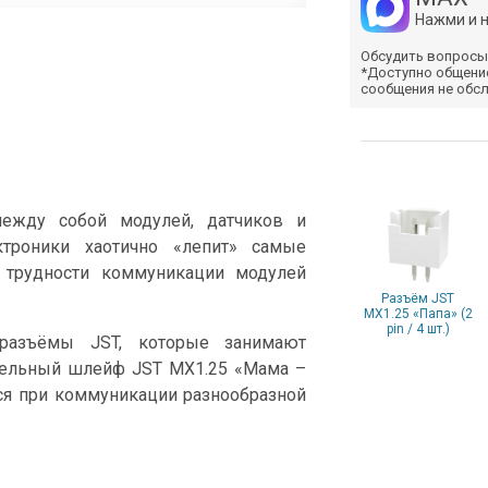
Нажми и 
Обсудить вопросы
*Доступно общени
сообщения не обс
между собой модулей, датчиков и
ктроники хаотично «лепит» самые
 трудности коммуникации модулей
Разъём JST
MX1.25 «Папа» (2
pin / 4 шт.)
разъёмы JST, которые занимают
ительный шлейф JST MX1.25 «Мама –
ся при коммуникации разнообразной