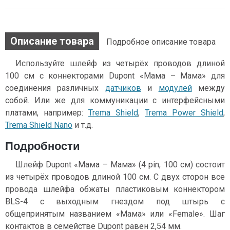
Описание товара
Подробное описание товара
Используйте шлейф из четырёх проводов длиной
100 см с коннекторами Dupont «Мама – Мама» для
соединения различных
датчиков
и
модулей
между
собой. Или же для коммуникации c интерфейсными
платами, например:
Trema Shield
,
Trema Power Shield
,
Trema Shield Nano
и т.д.
Подробности
Шлейф Dupont «Мама – Мама» (4 pin, 100 см) состоит
из четырёх проводов длиной 100 см. С двух сторон все
провода шлейфа обжаты пластиковым коннектором
BLS-4 с выходным гнездом под штырь с
общепринятым названием «Мама» или «Female». Шаг
контактов в семействе Dupont равен 2,54 мм.