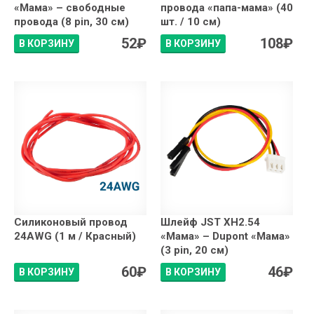
«Мама» – свободные
провода «папа-мама» (40
провода (8 pin, 30 см)
шт. / 10 см)
52
₽
108
₽
В КОРЗИНУ
В КОРЗИНУ
Силиконовый провод
Шлейф JST XH2.54
24AWG (1 м / Красный)
«Мама» – Dupont «Мама»
(3 pin, 20 см)
60
₽
46
₽
В КОРЗИНУ
В КОРЗИНУ