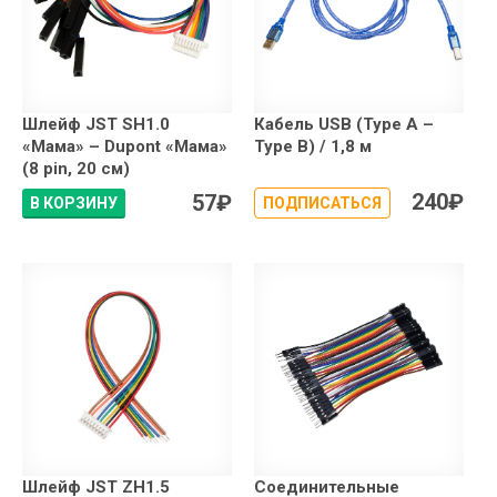
Шлейф JST SH1.0
Кабель USB (Type A –
«Мама» – Dupont «Мама»
Type B) / 1,8 м
(8 pin, 20 см)
240
₽
57
₽
В КОРЗИНУ
ПОДПИСАТЬСЯ
Шлейф JST ZH1.5
Соединительные