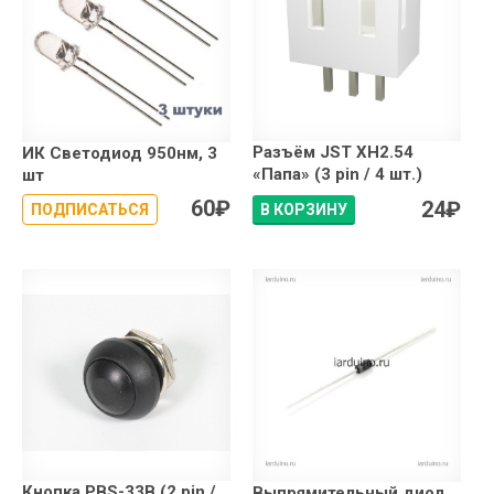
Разъём JST XH2.54
ИК Светодиод 950нм, 3
«Папа» (3 pin / 4 шт.)
шт
60
₽
24
₽
ПОДПИСАТЬСЯ
В КОРЗИНУ
Кнопка PBS-33B (2 pin /
Выпрямительный диод