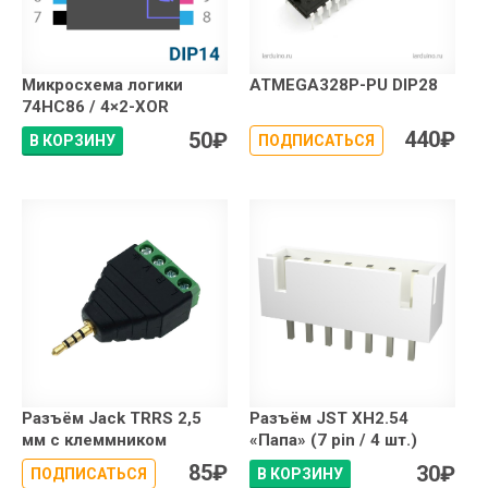
Микросхема логики
ATMEGA328P-PU DIP28
74HC86 / 4×2-XOR
440
₽
50
₽
В КОРЗИНУ
ПОДПИСАТЬСЯ
Разъём Jack TRRS 2,5
Разъём JST XH2.54
мм с клеммником
«Папа» (7 pin / 4 шт.)
85
₽
30
₽
ПОДПИСАТЬСЯ
В КОРЗИНУ