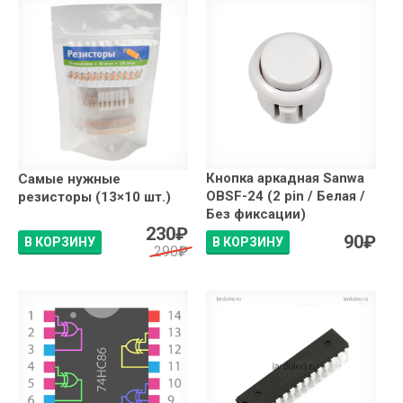
Кнопка аркадная Sanwa
Самые нужные
OBSF-24 (2 pin / Белая /
резисторы (13×10 шт.)
Без фиксации)
230
₽
90
₽
В КОРЗИНУ
В КОРЗИНУ
290
₽