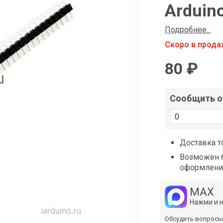
shop@iarduino.ru
Arduin
Подробнее...
Скоро в прод
80 ₽
Сообщить о 
Доставка т
Возможен б
оформлени
MAX
Нажми и 
Обсудить вопросы