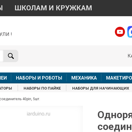
Ы
ШКОЛАМ И КРУЖКАМ
УЛИ !
о вопросам приобретения товара
Telegram
WhatsApp
К
+7 968 454 17 38
+7 968 454 17 38
Доступно общение только текстовыми сообщениями,
Офлай
вонки и аудио сообщения не обслуживаются
ЛЕИ
НАБОРЫ И РОБОТЫ
МЕХАНИКА
МАКЕТИРО
Менеджер
Менеджер
АТОРЫ
НАБОРЫ ПО ПАЙКЕ
НАБОРЫ ДЛЯ НАЧИНАЮЩИХ
shop@iarduino.ru
8 (499) 500-14-56
оединитель 40pin, 5шт.
о техническим вопросам
Одноря
соедин
Консультант