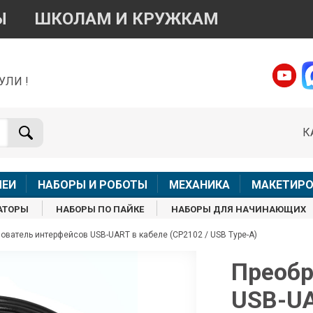
Ы
ШКОЛАМ И КРУЖКАМ
УЛИ !
о вопросам приобретения товара
Telegram
WhatsApp
К
+7 968 454 17 38
+7 968 454 17 38
Доступно общение только текстовыми сообщениями,
Офлай
вонки и аудио сообщения не обслуживаются
ЛЕИ
НАБОРЫ И РОБОТЫ
МЕХАНИКА
МАКЕТИРО
Менеджер
Менеджер
АТОРЫ
НАБОРЫ ПО ПАЙКЕ
НАБОРЫ ДЛЯ НАЧИНАЮЩИХ
shop@iarduino.ru
8 (499) 500-14-56
ователь интерфейсов USB-UART в кабеле (CP2102 / USB Type-A)
о техническим вопросам
Преобр
USB-UA
Консультант