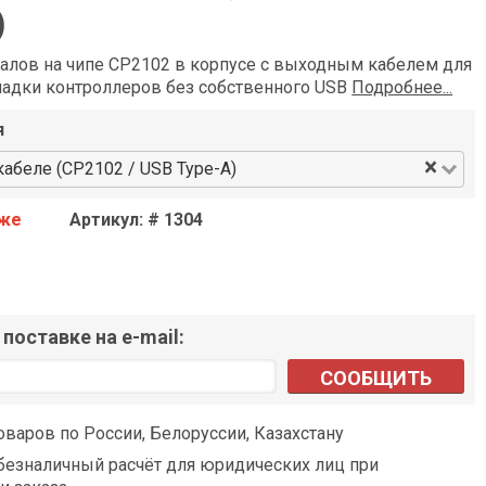
)
налов на чипе CP2102 в корпусе с выходным кабелем для
ладки контроллеров без собственного USB
Подробнее...
я
×
кабеле (CP2102 / USB Type-A)
аже
Артикул: # 1304
поставке на e-mail:
СООБЩИТЬ
оваров по России, Белоруссии, Казахстану
езналичный расчёт для юридических лиц при