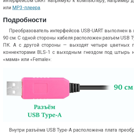
интерфейсом UART напрямую к компьютеру, например д
или
MP3-плеера
.
Подробности
Преобразователь интерфейсов USB-UART выполнен в 
90 см. С одной стороны кабеля расположен разъём USB 
ПК. А с другой стороны — выходят четыре цветных 
коннекторами BLS-1 с выходным гнездом под штырь н
«мама» или «Female»:
Внутри разъёма USB Type-A расположена плата преоб