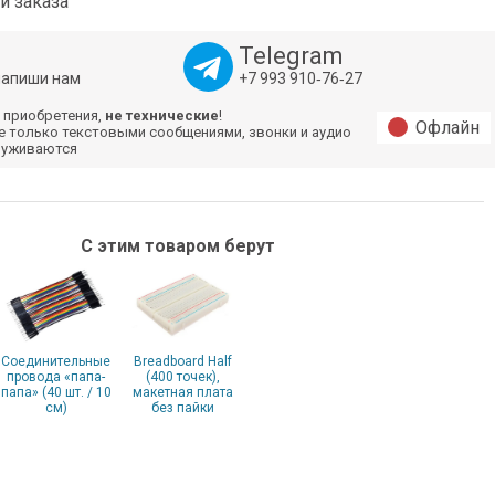
и заказа
Telegram
напиши нам
+7 993 910‑76‑27
 приобретения,
не технические
!
Офлайн
е только текстовыми сообщениями, звонки и аудио
луживаются
С этим товаром берут
Соединительные
Breadboard Half
провода «папа-
(400 точек),
папа» (40 шт. / 10
макетная плата
см)
без пайки