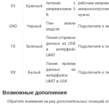
питания с
рабочим напряже
5V
Красный
напряжением 5
микроконтроллер
В.
нужно.
Пин земли
GND
Чёрный
Подключите к з
модуля.
Линия отправки
данных из USB
TX
Зелёный
Подключите к пи
в интерфейс
UART.
Линия приёма
данных из
RX
Белый
Подключите к пи
интерфейса
UART в USB.
Возможные дополнения
Обратите внимания на ряд дополнительных позиций, к