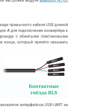
ля настройки модуля
Bluetooth HC-05
виде привычного кабеля USB длиной
Type-A для подключение конвертера к
провода с обжатыми пластиковыми
а конце, который принято называть
разователя интерфейсов USB-UART на