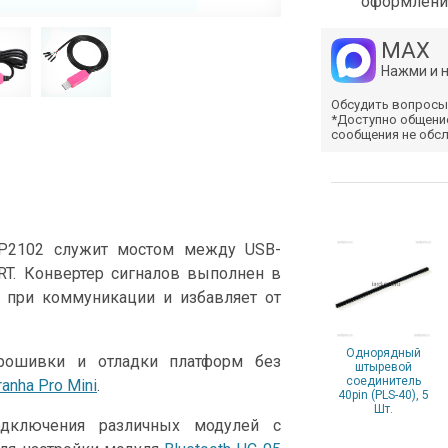
оформлени
MAX
Нажми и 
Обсудить вопросы
*Доступно общени
сообщения не обс
CP2102 служит мостом между USB-
T. Конвертер сигналов выполнен в
о при коммуникации и избавляет от
Однорядный
рошивки и отладки платформ без
штыревой
соединитель
ranha Pro Mini
.
40pin (PLS-40), 5
Шт.
дключения различных модулей с