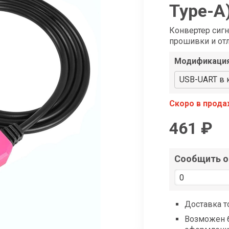
shop@iarduino.ru
Type-A
Конвертер сиг
прошивки и от
Модификаци
USB-UART в 
Скоро в прод
461 ₽
Сообщить о 
Доставка т
Возможен б