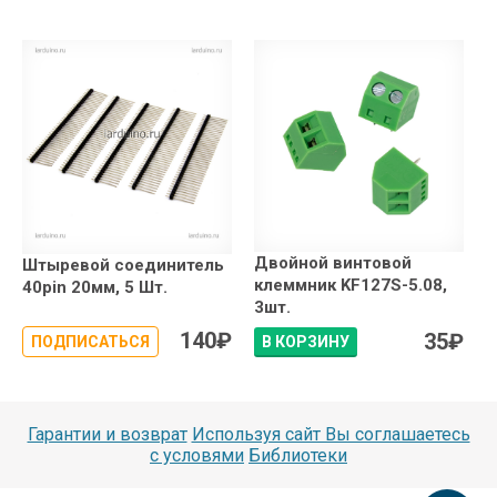
Двойной винтовой
Штыревой соединитель
клеммник KF127S-5.08,
40pin 20мм, 5 Шт.
3шт.
140
₽
35
₽
ПОДПИСАТЬСЯ
В КОРЗИНУ
Гарантии и возврат
Используя сайт Вы соглашаетесь
с условями
Библиотеки