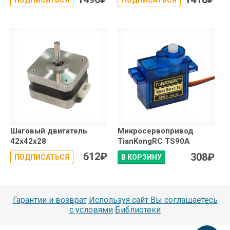
Шаговый двигатель
Микросервопривод
42x42x28
TianKongRC TS90A
612
₽
308
₽
ПОДПИСАТЬСЯ
В КОРЗИНУ
Гарантии и возврат
Используя сайт Вы соглашаетесь
с условями
Библиотеки