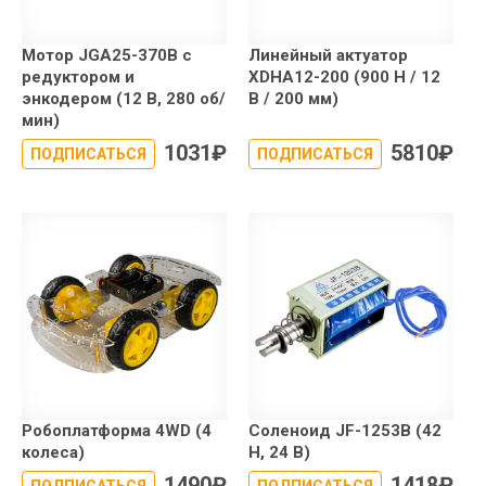
Мотор JGA25-370B с
Линейный актуатор
редуктором и
XDHA12-200 (900 Н / 12
энкодером (12 В, 280 об/
В / 200 мм)
мин)
1031
₽
5810
₽
ПОДПИСАТЬСЯ
ПОДПИСАТЬСЯ
Робоплатформа 4WD (4
Соленоид JF-1253B (42
колеса)
Н, 24 В)
1490
₽
1418
₽
ПОДПИСАТЬСЯ
ПОДПИСАТЬСЯ