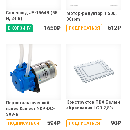
Соленоид JF-1564B (55
Мотор-редуктор 1:500,
Н, 24 В)
30rpm
612
₽
1650
₽
В КОРЗИНУ
ПОДПИСАТЬСЯ
Конструктор ПВХ Белый
Перистальтический
«Крепления LCD 2,8”»
насос Kamoer NKP-DC-
S08-B
594
₽
90
₽
ПОДПИСАТЬСЯ
ПОДПИСАТЬСЯ