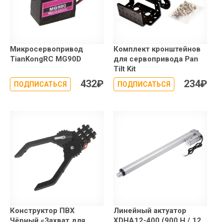
Микросервопривод
Комплект кронштейнов
TianKongRC MG90D
для сервопривода Pan
Tilt Kit
432
₽
234
₽
ПОДПИСАТЬСЯ
ПОДПИСАТЬСЯ
Конструктор ПВХ
Линейный актуатор
Чёрный «Захват для
XDHA12-400 (900 Н / 12