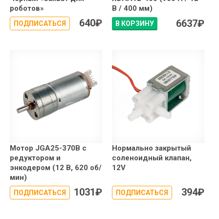
роботов»
В / 400 мм)
640
₽
6637
₽
ПОДПИСАТЬСЯ
В КОРЗИНУ
Мотор JGA25-370B с
Нормально закрытый
редуктором и
соленоидный клапан,
энкодером (12 В, 620 об/
12V
мин)
1031
₽
394
₽
ПОДПИСАТЬСЯ
ПОДПИСАТЬСЯ