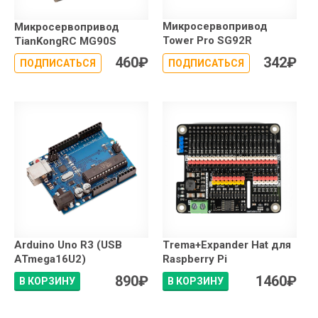
Микросервопривод
Микросервопривод
Tower Pro SG92R
TianKongRC MG90S
460
₽
342
₽
ПОДПИСАТЬСЯ
ПОДПИСАТЬСЯ
Arduino Uno R3 (USB
Trema+Expander Hat для
ATmega16U2)
Raspberry Pi
890
₽
1460
₽
В КОРЗИНУ
В КОРЗИНУ