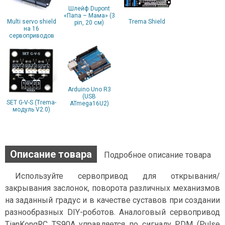
Шлейф Dupont
«Папа – Мама» (3
Multi servo shield
Trema Shield
pin, 20 см)
на 16
сервоприводов
Arduino Uno R3
(USB
SET G-V-S (Trema-
ATmega16U2)
модуль V2.0)
Описание товара
Подробное описание товара
Используйте сервопривод для открывания/
закрывания заслонок, поворота различных механизмов
на заданный градус и в качестве суставов при создании
разнообразных DIY-роботов. Аналоговый сервопривод
TianKongRC TS90A управляется по сигналу PDM (Pulse