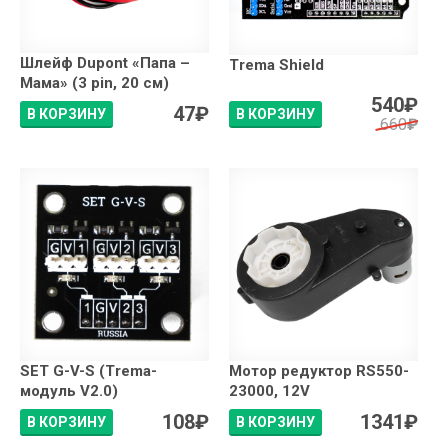
Шлейф Dupont «Папа –
Trema Shield
Мама» (3 pin, 20 см)
540
₽
47
₽
В КОРЗИНУ
В КОРЗИНУ
660
₽
SET G-V-S (Trema-
Мотор редуктор RS550-
модуль V2.0)
23000, 12V
108
₽
1341
₽
В КОРЗИНУ
В КОРЗИНУ