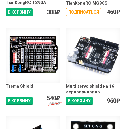
TianKongRC TS90A
TianKongRC MG90S
460
₽
308
₽
В КОРЗИНУ
ПОДПИСАТЬСЯ
Trema Shield
Multi servo shield на 16
сервоприводов
540
₽
960
₽
В КОРЗИНУ
В КОРЗИНУ
660
₽