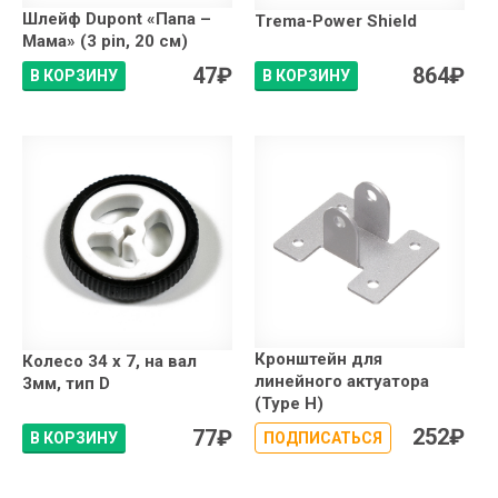
Шлейф Dupont «Папа –
Trema-Power Shield
Мама» (3 pin, 20 см)
47
₽
864
₽
В КОРЗИНУ
В КОРЗИНУ
Кронштейн для
Колесо 34 х 7, на вал
линейного актуатора
3мм, тип D
(Type H)
252
₽
77
₽
В КОРЗИНУ
ПОДПИСАТЬСЯ