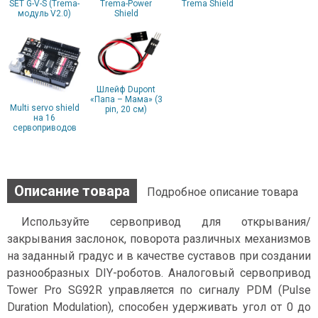
SET G-V-S (Trema-
Trema-Power
Trema Shield
модуль V2.0)
Shield
Шлейф Dupont
«Папа – Мама» (3
Multi servo shield
pin, 20 см)
на 16
сервоприводов
Описание товара
Подробное описание товара
Используйте сервопривод для открывания/
закрывания заслонок, поворота различных механизмов
на заданный градус и в качестве суставов при создании
разнообразных DIY-роботов. Аналоговый сервопривод
Tower Pro SG92R управляется по сигналу PDM (Pulse
Duration Modulation), способен удерживать угол от 0 до