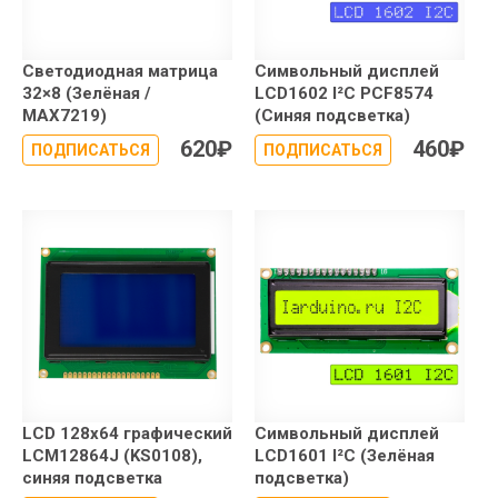
Светодиодная матрица
Символьный дисплей
32×8 (Зелёная /
LCD1602 I²C PCF8574
MAX7219)
(Синяя подсветка)
620
₽
460
₽
ПОДПИСАТЬСЯ
ПОДПИСАТЬСЯ
LCD 128x64 графический
Символьный дисплей
LCM12864J (KS0108),
LCD1601 I²C (Зелёная
синяя подсветка
подсветка)