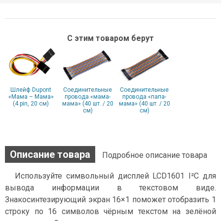
С этим товаром берут
Шлейф Dupont
Соединительные
Соединительные
«Мама – Мама»
провода «мама-
провода «папа-
(4 pin, 20 см)
мама» (40 шт. / 20
мама» (40 шт. / 20
см)
см)
Описание товара
Подробное описание товара
Используйте символьный дисплей LCD1601 I²C для
вывода информации в текстовом виде.
Знакосинтезирующий экран 16×1 поможет отобразить 1
строку по 16 символов чёрным текстом на зелёной