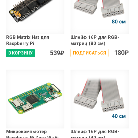
RGB Matrix Hat для
Шлейф 16P для RGB-
Raspberry Pi
матриц (80 см)
180
₽
539
₽
В КОРЗИНУ
ПОДПИСАТЬСЯ
Микрокомпьютер
Шлейф 16P для RGB-
Raspberry Pi Zero Wi-Fi
матриц (40 см)