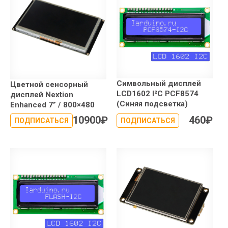
Символьный дисплей
Цветной сенсорный
LCD1602 I²C PCF8574
дисплей Nextion
(Синяя подсветка)
Enhanced 7” / 800×480
10900
₽
460
₽
ПОДПИСАТЬСЯ
ПОДПИСАТЬСЯ