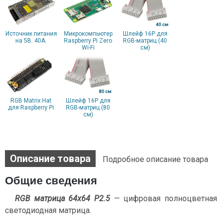
Источник питания
Микрокомпьютер
Шлейф 16P для
на 5В. 40А.
Raspberry Pi Zero
RGB-матриц (40
Wi-Fi
см)
RGB Matrix Hat
Шлейф 16P для
для Raspberry Pi
RGB-матриц (80
см)
Описание товара
Подробное описание товара
Общие сведения
RGB матрица 64x64 P2.5
— цифровая полноцветная
светодиодная матрица.