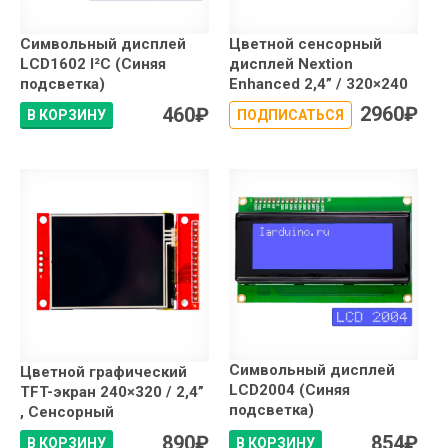
Символьный дисплей
Цветной сенсорный
LCD1602 I²C (Синяя
дисплей Nextion
подсветка)
Enhanced 2,4” / 320×240
2960
₽
460
₽
В КОРЗИНУ
ПОДПИСАТЬСЯ
Символьный дисплей
Цветной графический
LCD2004 (Синяя
TFT-экран 240×320 / 2,4”
подсветка)
, Сенсорный
890
₽
854
₽
В КОРЗИНУ
В КОРЗИНУ