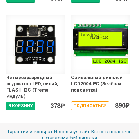
Четырехразрядный
Символьный дисплей
индикатор LED, синий,
LCD2004 I²C (Зелёная
FLASH-I2C (Trema-
подсветка)
модуль)
890
₽
378
₽
В КОРЗИНУ
ПОДПИСАТЬСЯ
Гарантии и возврат
Используя сайт Вы соглашаетесь
с условями
Библиотеки