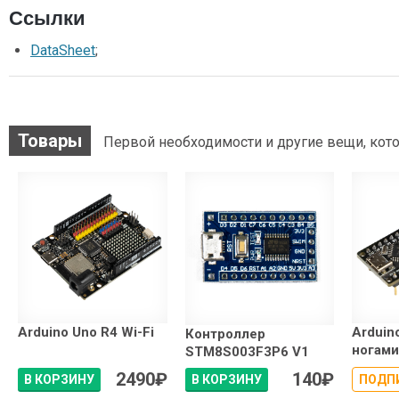
Ссылки
DataSheet
;
Товары
Первой необходимости и другие вещи, кото
Arduino Uno R4 Wi-Fi
Arduin
Контроллер
ногами
STM8S003F3P6 V1
2490
₽
140
₽
В КОРЗИНУ
В КОРЗИНУ
ПОДП