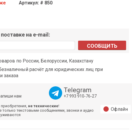
аже
Артикул: # 850
поставке на e-mail:
СООБЩИТЬ
оваров по России, Белоруссии, Казахстану
езналичный расчёт для юридических лиц при
и заказа
Telegram
напиши нам
+7 993 910‑76‑27
 приобретения,
не технические
!
Офлайн
е только текстовыми сообщениями, звонки и аудио
луживаются