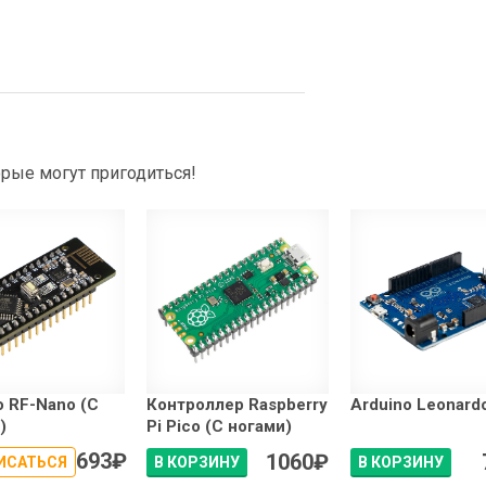
рые могут пригодиться!
o RF-Nano (С
Контроллер Raspberry
Arduino Leonard
)
Pi Pico (С ногами)
693
₽
1060
₽
ИСАТЬСЯ
В КОРЗИНУ
В КОРЗИНУ