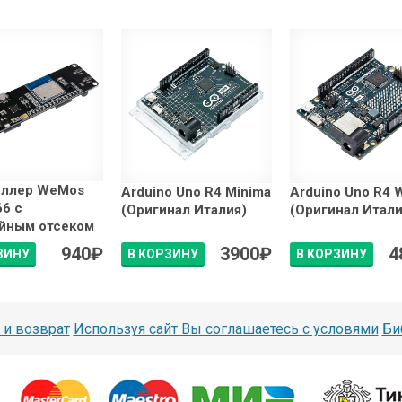
оллер WeMos
Arduino Uno R4 Minima
Arduino Uno R4 W
6 с
(Оригинал Италия)
(Оригинал Итали
ейным отсеком
940
₽
3900
₽
4
ЗИНУ
В КОРЗИНУ
В КОРЗИНУ
 и возврат
Используя сайт Вы соглашаетесь с условями
Би