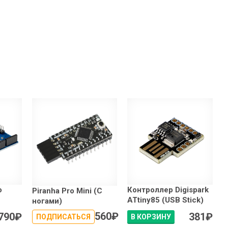
o
Контроллер Digispark
Piranha Pro Mini (С
ATtiny85 (USB Stick)
ногами)
560
₽
790
₽
381
₽
ПОДПИСАТЬСЯ
В КОРЗИНУ