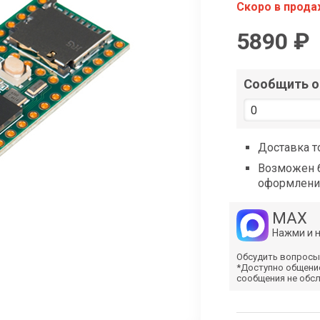
shop@iarduino.ru
Скоро в прод
5890 ₽
Сообщить о 
Доставка т
Возможен б
оформлени
MAX
Нажми и 
Обсудить вопросы
*Доступно общени
сообщения не обс