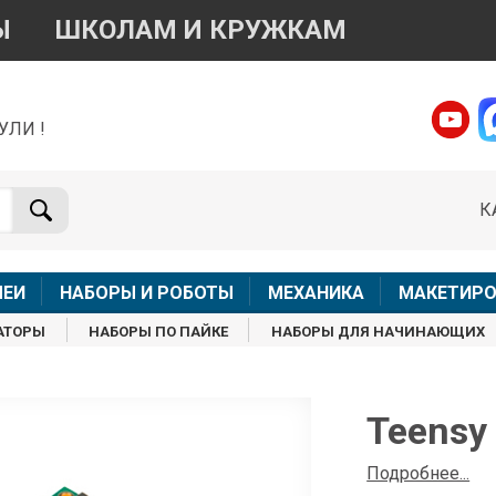
Ы
ШКОЛАМ И КРУЖКАМ
УЛИ !
о вопросам приобретения товара
Telegram
WhatsApp
К
+7 968 454 17 38
+7 968 454 17 38
Доступно общение только текстовыми сообщениями,
Офлай
вонки и аудио сообщения не обслуживаются
ЛЕИ
НАБОРЫ И РОБОТЫ
МЕХАНИКА
МАКЕТИРО
Менеджер
Менеджер
АТОРЫ
НАБОРЫ ПО ПАЙКЕ
НАБОРЫ ДЛЯ НАЧИНАЮЩИХ
shop@iarduino.ru
8 (499) 500-14-56
о техническим вопросам
Teensy 
Консультант
Подробнее...