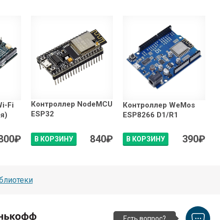
Контроллер NodeMCU
i-Fi
Контроллер WeMos
ESP32
я)
ESP8266 D1/R1
800
₽
840
₽
390
₽
В КОРЗИНУ
В КОРЗИНУ
блиотеки
Есть вопрос?