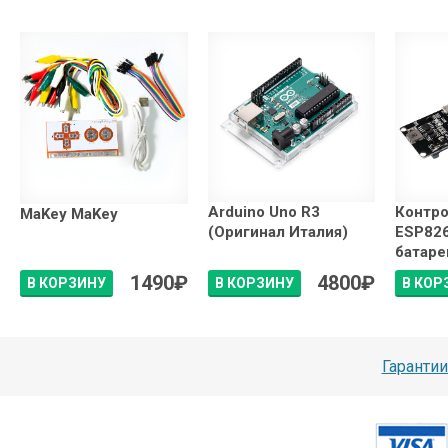
Arduino Uno R3
Контр
MaKey MaKey
(Оригинал Италия)
ESP826
батар
1490
₽
4800
₽
В КОРЗИНУ
В КОРЗИНУ
В КОР
Гарантии