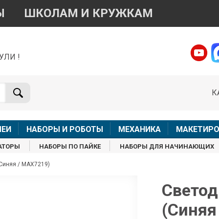
Ы
ШКОЛАМ И КРУЖКАМ
УЛИ !
о вопросам приобретения товара
Telegram
WhatsApp
К
+7 968 454 17 38
+7 968 454 17 38
Доступно общение только текстовыми сообщениями,
Офлай
вонки и аудио сообщения не обслуживаются
ЛЕИ
НАБОРЫ И РОБОТЫ
МЕХАНИКА
МАКЕТИРО
Менеджер
Менеджер
АТОРЫ
НАБОРЫ ПО ПАЙКЕ
НАБОРЫ ДЛЯ НАЧИНАЮЩИХ
shop@iarduino.ru
8 (499) 500-14-56
Синяя / MAX7219)
о техническим вопросам
Светод
(Синяя
Консультант