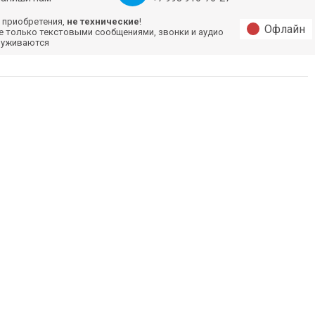
 приобретения,
не технические
!
Офлайн
е только текстовыми сообщениями, звонки и аудио
луживаются