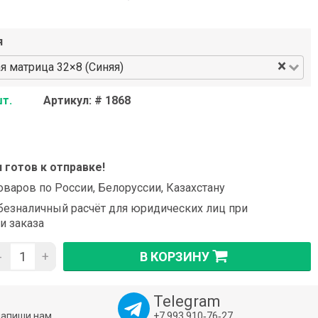
я
×
я матрица 32×8 (Синяя)
шт.
Артикул: # 1868
и готов к отправке!
оваров по России, Белоруссии, Казахстану
езналичный расчёт для юридических лиц при
и заказа
-
+
В КОРЗИНУ
Telegram
напиши нам
+7 993 910‑76‑27