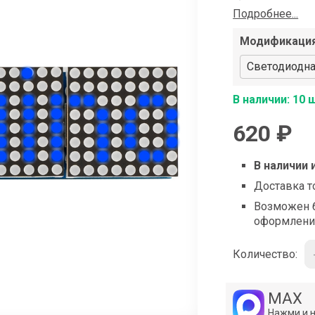
shop@iarduino.ru
Подробнее...
Модификаци
Светодиодна
В наличии: 10 
620 ₽
В наличии 
Доставка т
Возможен б
оформлени
Количество:
MAX
Нажми и 