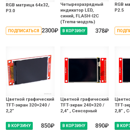
Четырехразрядный
RGB ма
RGB матрица 64x32,
индикатор LED,
P2.5
P3.0
синий, FLASH-I2C
(Trema-модуль)
2300
₽
378
₽
ПОДПИСАТЬСЯ
В КОРЗИНУ
ПОДП
Цветной графический
Цветной графический
Цветн
TFT-экран 320×240 /
TFT-экран 240×320 /
TFT-эк
2,2”
2,4” , Сенсорный
2,8” ,
850
₽
890
₽
В КОРЗИНУ
В КОРЗИНУ
В КОР