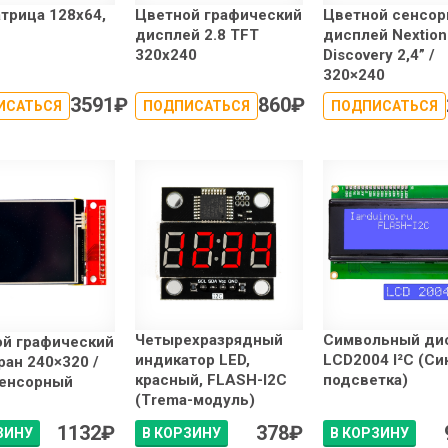
трица 128x64,
Цветной графический
Цветной сенсо
дисплей 2.8 TFT
дисплей Nextion
320x240
Discovery 2,4” /
320×240
3591
₽
860
₽
ИСАТЬСЯ
ПОДПИСАТЬСЯ
ПОДПИСАТЬСЯ
Четырехразрядный
Символьный ди
ой графический
индикатор LED,
LCD2004 I²C (Си
ран 240×320 /
красный, FLASH-I2C
подсветка)
 Сенсорный
(Trema-модуль)
1132
₽
378
₽
ЗИНУ
В КОРЗИНУ
В КОРЗИНУ