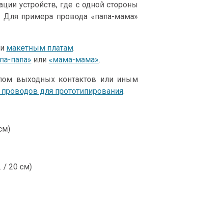
ции устройств, где с одной стороны
. Для примера провода «папа-мама»
ли
макетным платам
.
па-папа»
или
«мама-мама»
.
пом выходных контактов или иным
проводов для прототипирования
.
см)
 / 20 см)