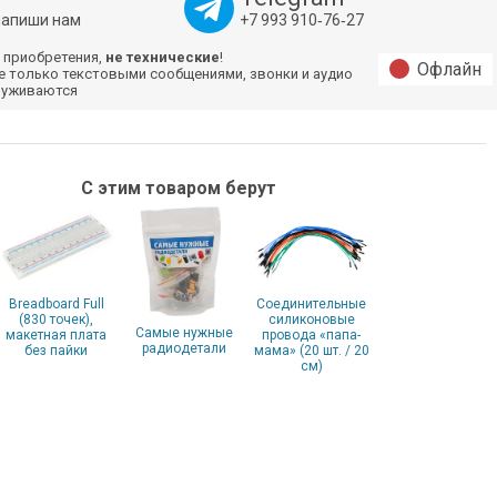
напиши нам
+7 993 910‑76‑27
 приобретения,
не технические
!
Офлайн
е только текстовыми сообщениями, звонки и аудио
луживаются
С этим товаром берут
Breadboard Full
Соединительные
(830 точек),
силиконовые
Самые нужные
макетная плата
провода «папа-
радиодетали
без пайки
мама» (20 шт. / 20
см)