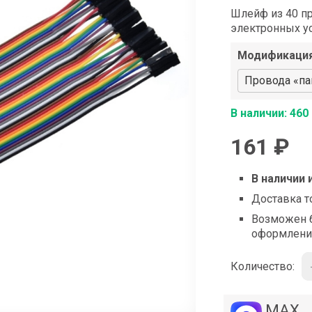
shop@iarduino.ru
Шлейф из 40 п
электронных у
Модификаци
Провода «пап
В наличии: 460
161 ₽
В наличии 
Доставка т
Возможен б
оформлени
Количество:
MAX