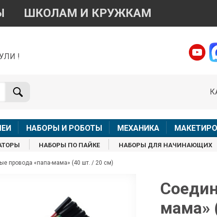
Ы
ШКОЛАМ И КРУЖКАМ
УЛИ !
о вопросам приобретения товара
Telegram
WhatsApp
К
+7 968 454 17 38
+7 968 454 17 38
Доступно общение только текстовыми сообщениями,
Офлай
вонки и аудио сообщения не обслуживаются
ЛЕИ
НАБОРЫ И РОБОТЫ
МЕХАНИКА
МАКЕТИРО
Менеджер
Менеджер
АТОРЫ
НАБОРЫ ПО ПАЙКЕ
НАБОРЫ ДЛЯ НАЧИНАЮЩИХ
shop@iarduino.ru
8 (499) 500-14-56
е провода «папа-мама» (40 шт. / 20 см)
о техническим вопросам
Соедин
мама» (
Консультант