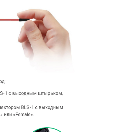
од:
LS-1 с выходным штырьком,
нектором BLS-1 с выходным
 или «Female».