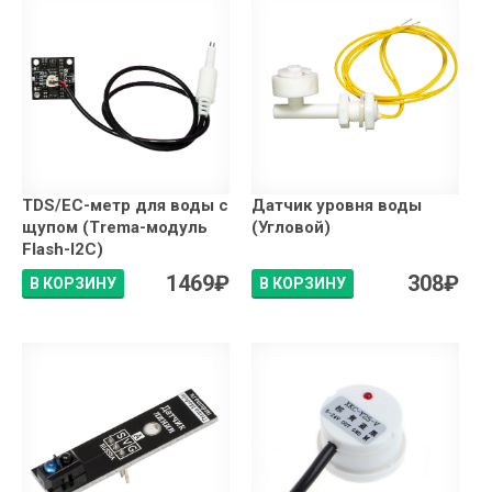
TDS/EC-метр для воды с
Датчик уровня воды
щупом (Trema-модуль
(Угловой)
Flash-I2C)
1469
₽
308
₽
В КОРЗИНУ
В КОРЗИНУ