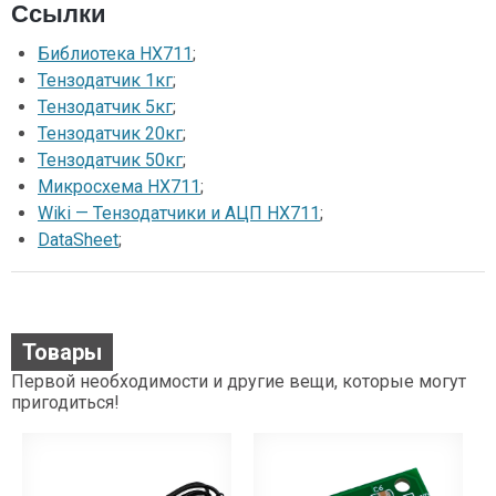
Ссылки
Библиотека HX711
;
Тензодатчик 1кг
;
Тензодатчик 5кг
;
Тензодатчик 20кг
;
Тензодатчик 50кг
;
Микросхема HX711
;
Wiki — Тензодатчики и АЦП HX711
;
DataSheet
;
Товары
Первой необходимости и другие вещи, которые могут
пригодиться!