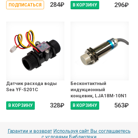
284
₽
296
₽
ПОДПИСАТЬСЯ
В КОРЗИНУ
Датчик расхода воды
Бесконтактный
Sea YF-S201C
индукционный
концевик, LJA18M-10N1
328
₽
563
₽
В КОРЗИНУ
В КОРЗИНУ
Гарантии и возврат
Используя сайт Вы соглашаетесь
с условями
Библиотеки