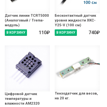
Датчик линии TCRT5000
Бесконтактный датчик
(Аналоговый / Trema-
уровня жидкости XKC-
модуль)
Y25-V (100 см)
110
₽
740
₽
В КОРЗИНУ
В КОРЗИНУ
Тензодатчик для весов,
Цифровой датчик
на 20 кг.
температуры и
влажности AM2320