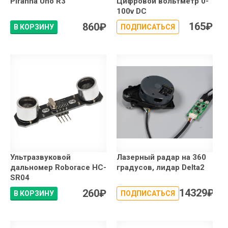
Piranha Uno R3
Цифровой вольтметр 0-
100v DC
165
₽
860
₽
В КОРЗИНУ
ПОДПИСАТЬСЯ
Ультразвуковой
Лазерный радар на 360
дальномер Roborace HC-
градусов, лидар Delta2
SR04
14329
₽
260
₽
В КОРЗИНУ
ПОДПИСАТЬСЯ