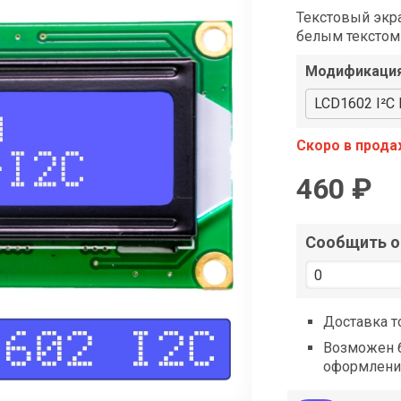
shop@iarduino.ru
Текстовый экра
белым текстом
Модификаци
LCD1602 I²C
Скоро в прод
460 ₽
Сообщить о 
Доставка т
Возможен б
оформлени