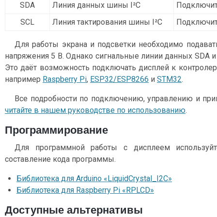
SDA
Линия данных шины I²C
Подключит
SCL
Линия тактирования шины I²C
Подключит
Для работы экрана и подсветки необходимо подавать
напряжения 5 В. Однако сигнальные линии данных SDA и 
Это даёт возможность подключать дисплей к контролер
например
Raspberry Pi
,
ESP32/ESP8266
и
STM32
.
Все подробности по подключению, управлению и пр
читайте в нашем руководстве по использованию
.
Программирование
Для программной работы с дисплеем используйт
составление кода программы.
Библиотека для Arduino «LiquidCrystal_I2C»
Библиотека для Raspberry Pi «RPLCD»
Доступные альтернативы