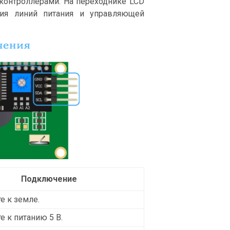
контроллерами. На переходнике LCD
ия линий питания и управляющей
Подключение
е к земле.
 к питанию 5 В.