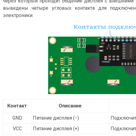
через который проходит общение дисплея с внешними 
выведены четыре угловых контакта для подключен
электроники.
Контакт
Описание
GND
Питание дисплея (−)
Подключит
VCC
Питание дисплея (+)
Подключите