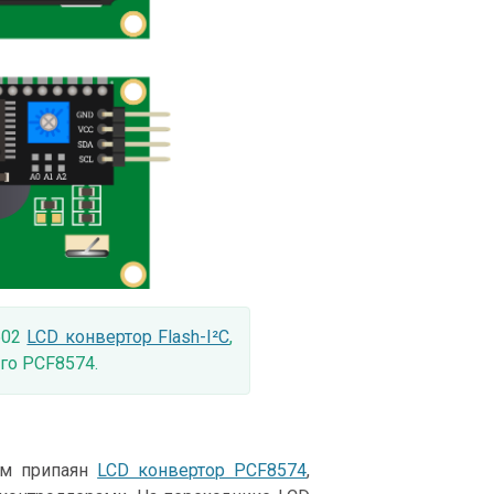
602
LCD конвертор Flash-I²C
,
го PCF8574.
ым припаян
LCD конвертор PCF8574
,