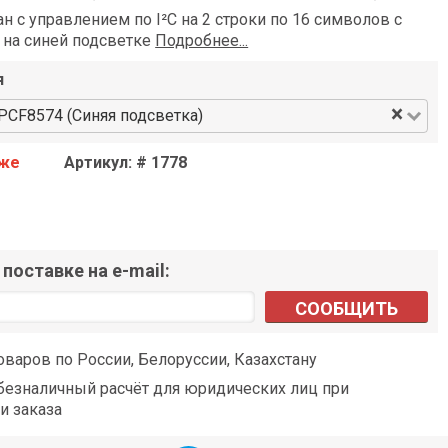
н с управлением по I²C на 2 строки по 16 символов с
 на синей подсветке
Подробнее...
я
×
 PCF8574 (Синяя подсветка)
аже
Артикул: # 1778
поставке на e-mail:
СООБЩИТЬ
оваров по России, Белоруссии, Казахстану
езналичный расчёт для юридических лиц при
и заказа