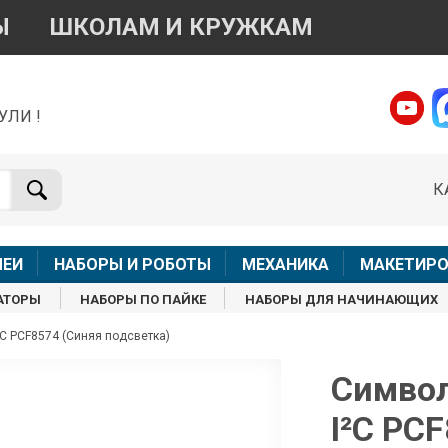
Ы
ШКОЛАМ И КРУЖКАМ
УЛИ !
о вопросам приобретения товара
Telegram
WhatsApp
К
+7 968 454 17 38
+7 968 454 17 38
Доступно общение только текстовыми сообщениями,
Офлай
вонки и аудио сообщения не обслуживаются
ЛЕИ
НАБОРЫ И РОБОТЫ
МЕХАНИКА
МАКЕТИРО
Менеджер
Менеджер
АТОРЫ
НАБОРЫ ПО ПАЙКЕ
НАБОРЫ ДЛЯ НАЧИНАЮЩИХ
shop@iarduino.ru
8 (499) 500-14-56
C PCF8574 (Синяя подсветка)
о техническим вопросам
Символ
I²C PC
Консультант