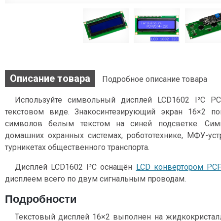
Описание товара
Подробное описание товара
Используйте символьный дисплей LCD1602 I²C P
текстовом виде. Знакосинтезирующий экран 16×2 по
символов белым текстом на синей подсветке. Сим
домашних охранных системах, робототехнике, МФУ-уст
турникетах общественного транспорта.
Дисплей LCD1602 I²C оснащён
LCD конвертором PC
дисплеем всего по двум сигнальным проводам.
Подробности
Текстовый дисплей 16×2 выполнен на жидкокристалли