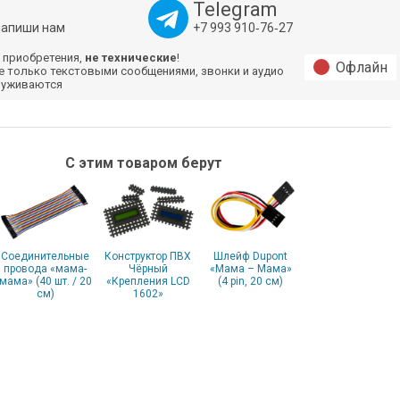
Telegram
напиши нам
+7 993 910‑76‑27
 приобретения,
не технические
!
Офлайн
е только текстовыми сообщениями, звонки и аудио
луживаются
С этим товаром берут
Соединительные
Конструктор ПВХ
Шлейф Dupont
провода «мама-
Чёрный
«Мама – Мама»
мама» (40 шт. / 20
«Крепления LCD
(4 pin, 20 см)
см)
1602»