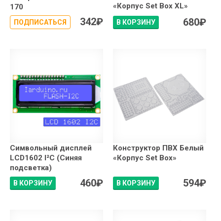
«Корпус Set Box XL»
170
342
₽
680
₽
ПОДПИСАТЬСЯ
В КОРЗИНУ
Символьный дисплей
Конструктор ПВХ Белый
LCD1602 I²C (Синяя
«Корпус Set Box»
подсветка)
460
₽
594
₽
В КОРЗИНУ
В КОРЗИНУ