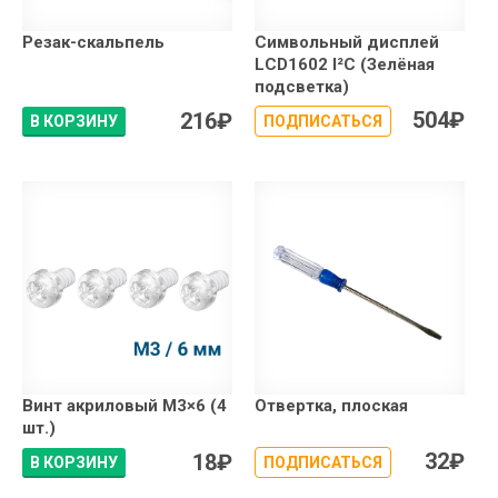
Резак-скальпель
Символьный дисплей
LCD1602 I²C (Зелёная
подсветка)
504
₽
216
₽
В КОРЗИНУ
ПОДПИСАТЬСЯ
Винт акриловый М3×6 (4
Отвертка, плоская
шт.)
32
₽
18
₽
В КОРЗИНУ
ПОДПИСАТЬСЯ