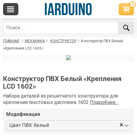
0
×
По вопросам приобретения товара
Telegram
WhatsApp
+7 968 454 17 38
+7 968 454 17 38
ГЛАВНАЯ
/
МЕХАНИКА
/
КОНСТРУКТОР
/
Конструктор ПВХ Белый
*Доступно общение только текстовыми
Офлайн
сообщениями, звонки и аудио сообщения не
«Крепления LCD 1602»
обслуживаются
Менеджер
Менеджер
shop@iarduino.ru
8 (499) 500-14-56
Конструктор ПВХ Белый «Крепления
LCD 1602»
По техническим вопросам
Набора деталей из решетчатого конструктора для
крепления текстовых дисплеев 1602
Подробнее...
Консультант
shop@iarduino.ru
Модификация
×
Цвет ПВХ: белый