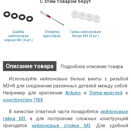
С этим товаром берут
Шайба
Отвертка
Гайка нейлоновая
нейлоновая
крестовая
белая М3 (4 шт.)
чёрная М3 (4 шт.)
Описание товара
Подробное описание товара
Используйте нейлоновые белые винты с резьбой
М3×8 для соединения различных деталей между собой.
Например для крепления
Arduino
и
Trema-модулей
к
конструктору ПВХ
.
В качестве ответной части понадобятся
нейлоновые
гайки М3
, а для построение сложных конструкций
пригодятся
нейлоновые стойки М3
. Для удобной