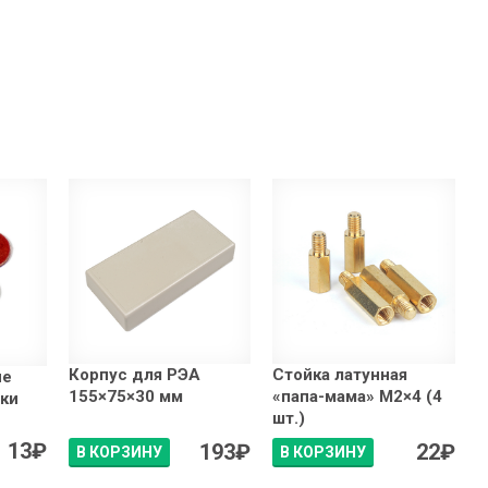
Корпус для РЭА
Стойка латунная
ие
155×75×30 мм
«папа-мама» М2×4 (4
уки
шт.)
13
₽
193
₽
22
₽
В КОРЗИНУ
В КОРЗИНУ