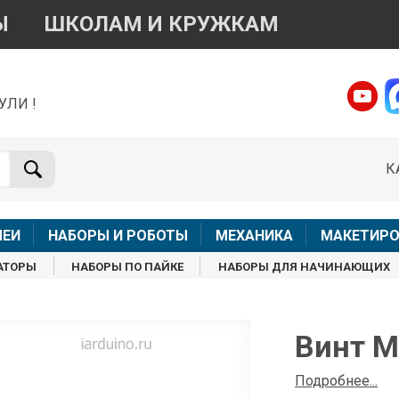
Ы
ШКОЛАМ И КРУЖКАМ
УЛИ !
о вопросам приобретения товара
Telegram
WhatsApp
К
+7 968 454 17 38
+7 968 454 17 38
Доступно общение только текстовыми сообщениями,
Офлай
вонки и аудио сообщения не обслуживаются
ЛЕИ
НАБОРЫ И РОБОТЫ
МЕХАНИКА
МАКЕТИРО
Менеджер
Менеджер
АТОРЫ
НАБОРЫ ПО ПАЙКЕ
НАБОРЫ ДЛЯ НАЧИНАЮЩИХ
shop@iarduino.ru
8 (499) 500-14-56
о техническим вопросам
Винт М
Консультант
Подробнее...