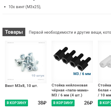
10х винт (М3х25);
Товары
Первой необходимости и другие вещи, кото
Стойка нейлоновая
Стойка
Винт М3х8, 10 шт.
чёрная «папа-мама»
белая 
М3 / 6 мм (4 шт.)
/ 10 мм
38
₽
26
₽
В КОРЗИНУ
В КОРЗИНУ
В КОР