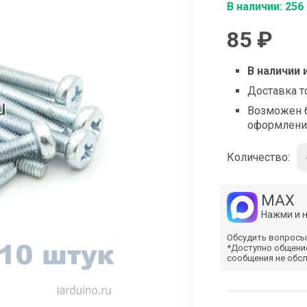
shop@iarduino.ru
В наличии: 256
85 ₽
В наличии 
Доставка т
Возможен б
оформлени
Количество:
MAX
Нажми и 
Обсудить вопросы
*Доступно общени
сообщения не обс