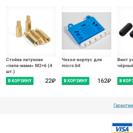
Стойка латунная
Чехол-корпус для
Винт у
«папа-мама» М2×6 (4
micro:bit
чёрный
шт.)
22
₽
162
₽
В КОРЗИНУ
В КОРЗИНУ
В КОР
Гарантии