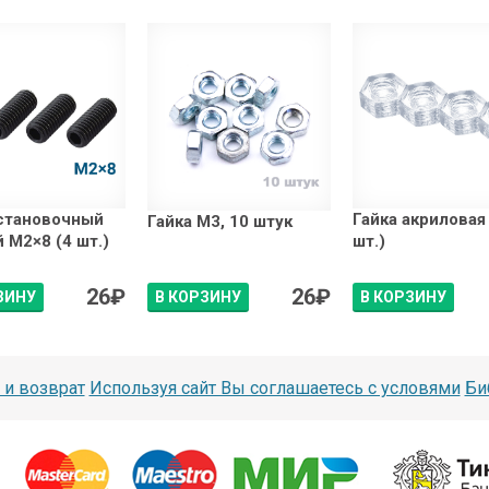
становочный
Гайка акриловая
Гайка М3, 10 штук
 М2×8 (4 шт.)
шт.)
26
₽
26
₽
ЗИНУ
В КОРЗИНУ
В КОРЗИНУ
 и возврат
Используя сайт Вы соглашаетесь с условями
Би