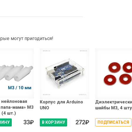
рые могут пригодиться!
 нейлоновая
Корпус для Arduino
Диэлектрическ
«папа-мама» М3
UNO
шайбы М3, 4 шт
 (4 шт.)
33
₽
272
₽
ЗИНУ
В КОРЗИНУ
ПОДПИСАТЬСЯ