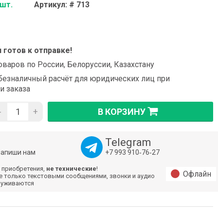
 шт.
Артикул: # 713
и готов к отправке!
оваров по России, Белоруссии, Казахстану
езналичный расчёт для юридических лиц при
и заказа
-
+
В КОРЗИНУ
Telegram
напиши нам
+7 993 910‑76‑27
 приобретения,
не технические
!
Офлайн
е только текстовыми сообщениями, звонки и аудио
луживаются