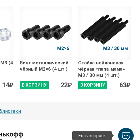
 М3 (4
Винт металлический
Стойка нейлоновая
чёрный М2×6 (4 шт.)
чёрная «папа-мама»
М3 / 30 мм (4 шт.)
14
₽
22
₽
63
₽
В КОРЗИНУ
В КОРЗИНУ
блиотеки
Есть вопрос?