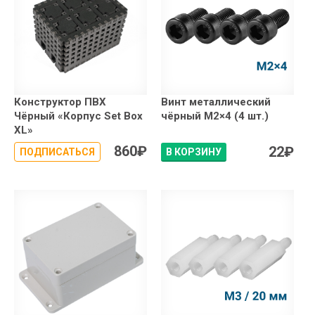
Конструктор ПВХ
Винт металлический
Чёрный «Корпус Set Box
чёрный М2×4 (4 шт.)
XL»
860
₽
22
₽
ПОДПИСАТЬСЯ
В КОРЗИНУ