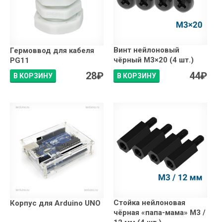
Винт нейлоновый
Гермоввод для кабеля
чёрный М3×20 (4 шт.)
PG11
28
₽
44
₽
В КОРЗИНУ
В КОРЗИНУ
Стойка нейлоновая
Корпус для Arduino UNO
чёрная «папа-мама» М3 /