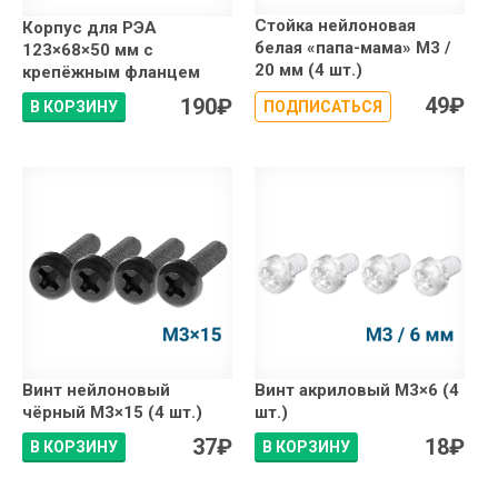
Стойка нейлоновая
Корпус для РЭА
белая «папа-мама» М3 /
123×68×50 мм с
20 мм (4 шт.)
крепёжным фланцем
49
₽
190
₽
В КОРЗИНУ
ПОДПИСАТЬСЯ
Винт нейлоновый
Винт акриловый М3×6 (4
чёрный М3×15 (4 шт.)
шт.)
37
₽
18
₽
В КОРЗИНУ
В КОРЗИНУ