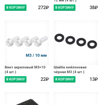
12 мм (4 шт.)
272
₽
38
₽
В КОРЗИНУ
В КОРЗИНУ
Винт акриловый М3×10
Шайба нейлоновая
(4 шт.)
чёрная М3 (4 шт.)
22
₽
13
₽
В КОРЗИНУ
В КОРЗИНУ