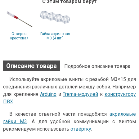
С этим товаром берут
Отвертка
Гайка акриловая
крестовая
М3 (4 шт.)
Описание товара
Подробное описание товара
Используйте акриловые винты с резьбой М3×15 для
соединения различных деталей между собой. Например
для крепления
Arduino
и
Trema-модулей
к
конструктору
ПВХ
.
В качестве ответной части понадобятся
акриловые
гайки М3
. А для удобной коммуникации с винтом
рекомендуем использовать
отвёртку
.