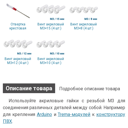
Отвертка
Винт акриловый
Винт акриловый
крестовая
М3×15 (4 шт.)
М3×8 (4 шт.)
Винт акриловый
Винт акриловый
М3×12 (4 шт.)
М3×10 (4 шт.)
Описание товара
Подробное описание товара
Используйте акриловые гайки с резьбой М3 для
соединения различных деталей между собой. Например
для крепления
Arduino
и
Trema-модулей
к
конструктору
ПВХ
.