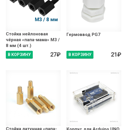
Стойка нейлоновая
Гермоввод PG7
чёрная «папа-мама» М3 /
8 мм (4 шт.)
27
₽
21
₽
В КОРЗИНУ
В КОРЗИНУ
Стойка латунная «папа-
Корпус для Arduino UNO