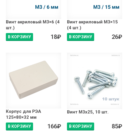
Винт акриловый М3×6 (4
Винт акриловый М3×15
шт.)
(4 шт.)
18
₽
26
₽
В КОРЗИНУ
В КОРЗИНУ
Корпус для РЭА
Винт М3х25, 10 шт.
125×80×32 мм
166
₽
85
₽
В КОРЗИНУ
В КОРЗИНУ