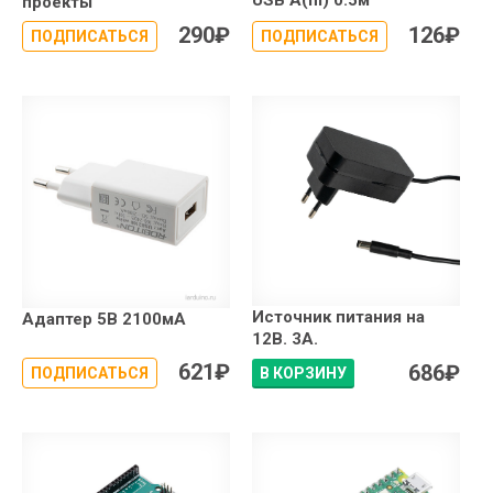
USB A(m) 0.5м
проекты
290
₽
126
₽
ПОДПИСАТЬСЯ
ПОДПИСАТЬСЯ
Источник питания на
Адаптер 5В 2100мА
12В. 3А.
621
₽
686
₽
ПОДПИСАТЬСЯ
В КОРЗИНУ