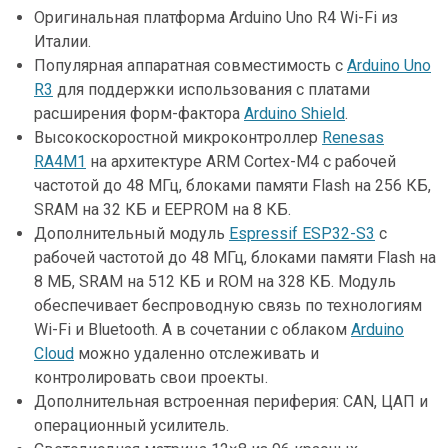
Оригинальная платформа Arduino Uno R4 Wi-Fi из
Италии.
Популярная аппаратная совместимость c
Arduino Uno
R3
для поддержки использования с платами
расширения форм-фактора
Arduino Shield
.
Высокоскоростной микроконтроллер
Renesas
RA4M1
на архитектуре ARM Cortex-M4 с рабочей
частотой до 48 МГц, блоками памяти Flash на 256 КБ,
SRAM на 32 КБ и EEPROM на 8 КБ.
Дополнительный модуль
Espressif ESP32-S3
с
рабочей частотой до 48 МГц, блоками памяти Flash на
8 МБ, SRAM на 512 КБ и ROM на 328 КБ. Модуль
обеспечивает беспроводную связь по технологиям
Wi-Fi и Bluetooth. А в сочетании с облаком
Arduino
Cloud
можно удаленно отслеживать и
контролировать свои проекты.
Дополнительная встроенная периферия: CAN, ЦАП и
операционный усилитель.