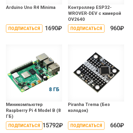
Arduino Uno R4 Minima
Контроллер ESP32-
WROVER-DEV с камерой
OV2640
1690
₽
960
₽
ПОДПИСАТЬСЯ
ПОДПИСАТЬСЯ
Миникомпьютер
Piranha Trema (Без
Raspberry Pi 4 Model B (8
колодок)
ГБ)
15792
₽
660
₽
ПОДПИСАТЬСЯ
ПОДПИСАТЬСЯ