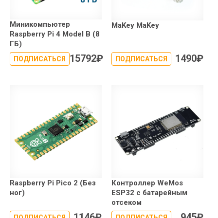
Миникомпьютер
MaKey MaKey
Raspberry Pi 4 Model B (8
ГБ)
15792
₽
1490
₽
ПОДПИСАТЬСЯ
ПОДПИСАТЬСЯ
Raspberry Pi Pico 2 (Без
Контроллер WeMos
ног)
ESP32 с батарейным
отсеком
1146
₽
945
₽
ПОДПИСАТЬСЯ
ПОДПИСАТЬСЯ