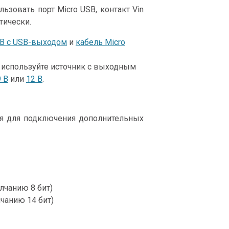
зовать порт Micro USB, контакт Vin
тически.
5 В с USB-выходом
и
кабель Micro
 — используйте источник с выходным
9 В
или
12 В
.
ия для подключения дополнительных
лчанию 8 бит)
лчанию 14 бит)