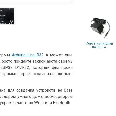
Источник питания
на 9В. 1А.
тформы
Arduino Uno R3
? А может еще
Просто придайте закиси азота своему
ESP32 D1/R32, который физически
программно превосходит на несколько
а для создания устройств на базе
тролером умного дома, веб-сервером
правляемого по Wi-Fi или Bluetooth.