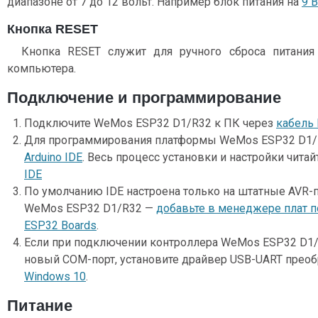
диапазоне от 7 до 12 вольт. Например блок питания на
9 В
Кнопка RESET
Кнопка RESET служит для ручного сброса питания
компьютера.
Подключение и программирование
Подключите WeMos ESP32 D1/R32 к ПК через
кабель 
Для программирования платформы WeMos ESP32 D1/
Arduino IDE
. Весь процесс установки и настройки читай
IDE
По умолчанию IDE настроена только на штатные AVR-
WeMos ESP32 D1/R32 —
добавьте в менеджере плат 
ESP32 Boards
.
Если при подключении контроллера WeMos ESP32 D1/R3
новый COM-порт, установите драйвер USB-UART преоб
Windows 10
.
Питание