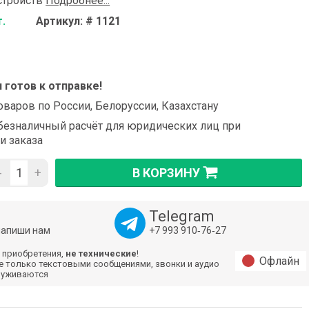
стройств
Подробнее...
т.
Артикул: # 1121
и готов к отправке!
оваров по России, Белоруссии, Казахстану
езналичный расчёт для юридических лиц при
и заказа
-
+
В КОРЗИНУ
Telegram
напиши нам
+7 993 910‑76‑27
 приобретения,
не технические
!
Офлайн
е только текстовыми сообщениями, звонки и аудио
луживаются