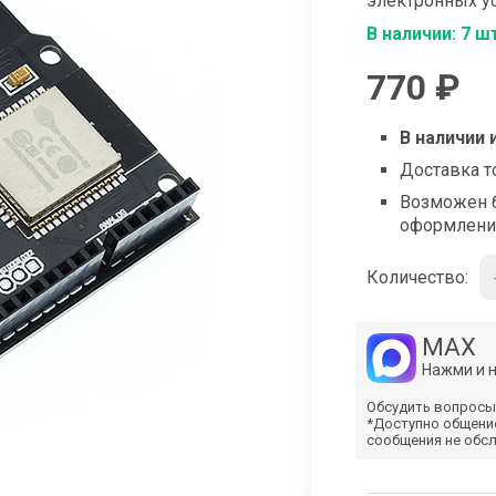
электронных у
shop@iarduino.ru
В наличии: 7 ш
770 ₽
В наличии 
Доставка т
Возможен б
оформлени
Количество:
MAX
Нажми и 
Обсудить вопросы
*Доступно общени
сообщения не обс