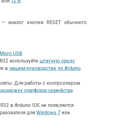
или
12 В
.
 — аналог кнопки RESET обычного
Micro USB
.
R32 используйте
штатную среду
те в
нашем руководстве по Arduino
платы. Для работы с контроллером
поддержку платформ семейства
2 в Arduino IDE не появляется
разователя для
Windows 7
или