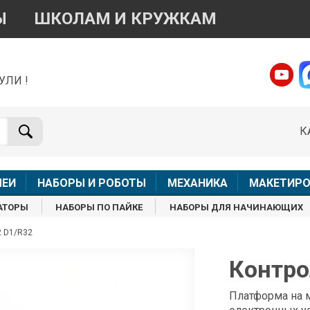
Ы
ШКОЛАМ И КРУЖКАМ
УЛИ !
о вопросам приобретения товара
Telegram
WhatsApp
К
+7 968 454 17 38
+7 968 454 17 38
Доступно общение только текстовыми сообщениями,
Офлай
вонки и аудио сообщения не обслуживаются
ЛЕИ
НАБОРЫ И РОБОТЫ
МЕХАНИКА
МАКЕТИРО
Менеджер
Менеджер
АТОРЫ
НАБОРЫ ПО ПАЙКЕ
НАБОРЫ ДЛЯ НАЧИНАЮЩИХ
shop@iarduino.ru
8 (499) 500-14-56
 D1/R32
о техническим вопросам
Контро
Консультант
Платформа на м