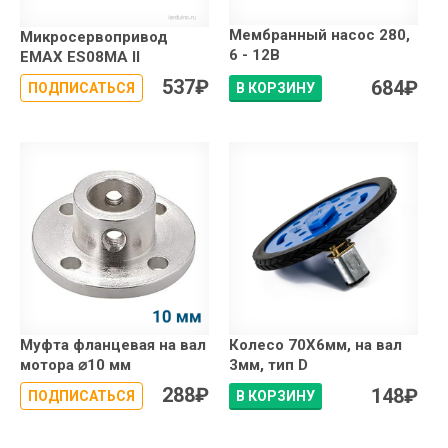
Мембранный насос 280,
Микросервопривод
6 - 12В
EMAX ES08MA II
537
₽
684
₽
ПОДПИСАТЬСЯ
В КОРЗИНУ
Муфта фланцевая на вал
Колесо 70X6мм, на вал
мотора ⌀10 мм
3мм, тип D
288
₽
148
₽
ПОДПИСАТЬСЯ
В КОРЗИНУ