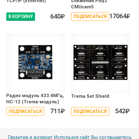
ТСР/IP (Ethernet)
слежения Pixy2
CMUcam5
17064
₽
640
₽
В КОРЗИНУ
ПОДПИСАТЬСЯ
Радио модуль 433.4МГц,
Trema Set Shield
HC-12 (Trema-модуль)
711
₽
542
₽
ПОДПИСАТЬСЯ
ПОДПИСАТЬСЯ
Гарантии и возврат
Используя сайт Вы соглашаетесь