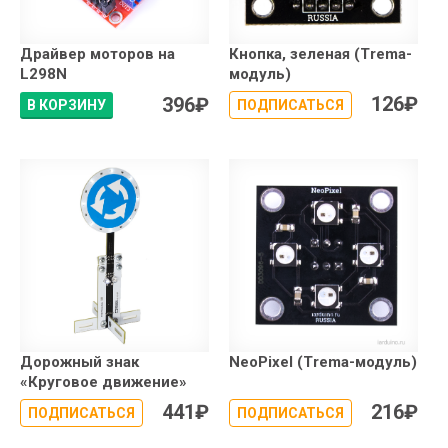
Драйвер моторов на
Кнопка, зеленая (Trema-
L298N
модуль)
126
₽
396
₽
В КОРЗИНУ
ПОДПИСАТЬСЯ
Дорожный знак
NeoPixel (Trema-модуль)
«Круговое движение»
441
₽
216
₽
ПОДПИСАТЬСЯ
ПОДПИСАТЬСЯ