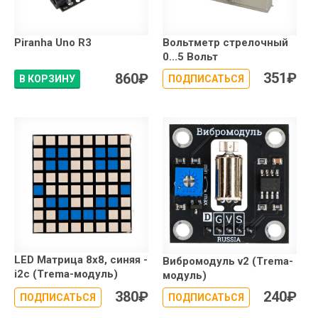
Piranha Uno R3
Вольтметр стрелочный
0...5 Вольт
351
₽
860
₽
В КОРЗИНУ
ПОДПИСАТЬСЯ
LED Матрица 8x8, синяя -
Вибромодуль v2 (Trema-
i2c (Trema-модуль)
модуль)
380
₽
240
₽
ПОДПИСАТЬСЯ
ПОДПИСАТЬСЯ