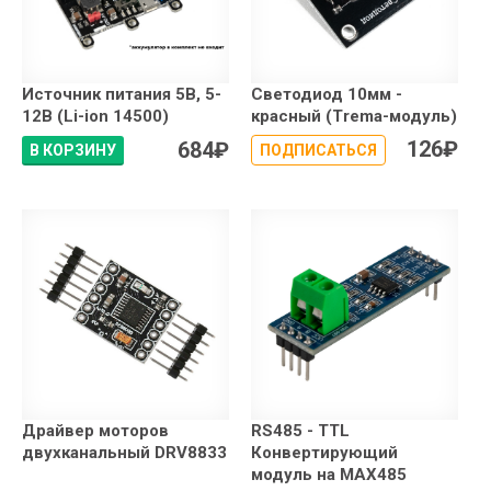
Источник питания 5В, 5-
Светодиод 10мм -
12В (Li-ion 14500)
красный (Trema-модуль)
126
₽
684
₽
В КОРЗИНУ
ПОДПИСАТЬСЯ
Драйвер моторов
RS485 - TTL
двухканальный DRV8833
Конвертирующий
модуль на MAX485