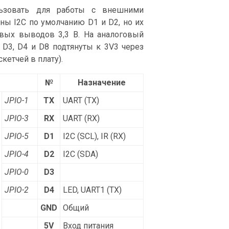
зовать для работы с внешними
ы I2C по умолчанию D1 и D2, но их
овых выводов 3,3 В. На аналоговый
D3, D4 и D8 подтянуты к 3V3 через
кетчей в плату).
№
Назначение
JPIO-1
TX
UART (TX)
JPIO-3
RX
UART (RX)
JPIO-5
D1
I2C (SCL), IR (RX)
JPIO-4
D2
I2C (SDA)
JPIO-0
D3
JPIO-2
D4
LED, UART1 (TX)
GND
Общий
5V
Вход питания