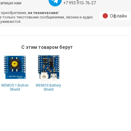
напиши нам
+7 993 910‑76‑27
 приобретения,
не технические
!
Офлайн
е только текстовыми сообщениями, звонки и аудио
луживаются
С этим товаром берут
WEMOS 1-Button
WEMOS Battery
Shield
Shield