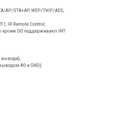
(STA/AP/STA+AP, WEP/TKIP/AES,
1, IR Remote Control;
ды кроме D0 поддерживают INT
 вывода);
выводом A0 и GND);