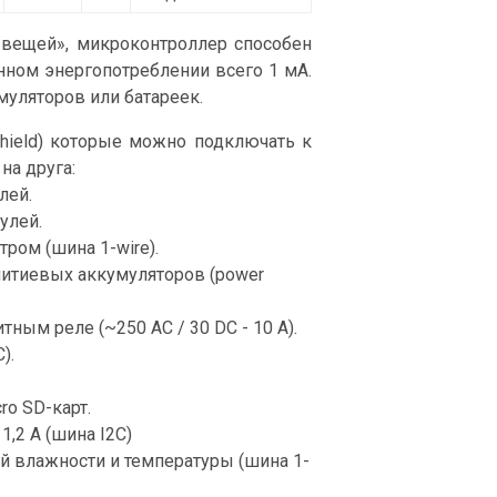
 вещей», микроконтроллер способен
енном энергопотреблении всего 1 мА.
муляторов или батареек.
ield) которые можно подключать к
на друга:
лей.
улей.
ром (шина 1-wire).
литиевых аккумуляторов (power
ным реле (~250 AC / 30 DC - 10 A).
).
ro SD-карт.
1,2 А (шина I2C)
й влажности и температуры (шина 1-