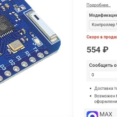
shop@iarduino.ru
Подробнее...
Модификаци
Контроллер 
Скоро в прод
554 ₽
Сообщить о 
Доставка т
Возможен б
оформлени
MAX