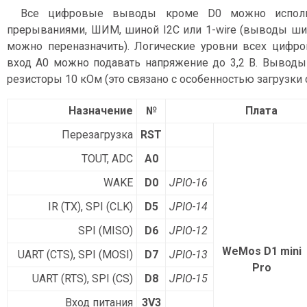
Все цифровые выводы кроме D0 можно исполь
прерываниями, ШИМ, шиной I2C или 1-wire (выводы шин
можно переназначить). Логические уровни всех цифр
вход A0 можно подавать напряжение до 3,2 В. Выводы 
резисторы 10 кОм (это связано с особенностью загрузки с
Назначение
№
Плата
Перезагрузка
RST
TOUT, ADC
A0
WAKE
D0
JPIO-16
IR (TX), SPI (CLK)
D5
JPIO-14
SPI (MISO)
D6
JPIO-12
WeMos D1 mini
UART (CTS), SPI (MOSI)
D7
JPIO-13
Pro
UART (RTS), SPI (CS)
D8
JPIO-15
Вход питания
3V3