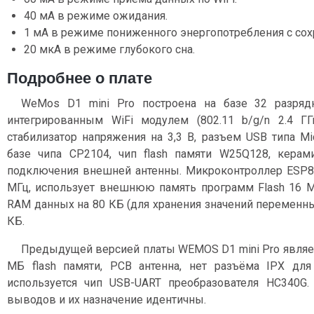
40 мА в режиме ожидания.
1 мА в режиме пониженного энергопотребления с сох
20 мкА в режиме глубокого сна.
Подробнее о плате
WeMos D1 mini Pro построена на базе 32 разряд
интегрированным WiFi модулем (802.11 b/g/n 2.4 ГГ
стабилизатор напряжения на 3,3 В, разъем USB типа Mi
базе чипа CP2104, чип flash памяти W25Q128, керам
подключения внешней антенны. Микроконтроллер ESP826
МГц, использует внешнюю память программ Flash 16 
RAM данных на 80 КБ (для хранения значений переменны
КБ.
Предыдущей версией платы WEMOS D1 mini Pro являе
МБ flash памяти, PCB антенна, нет разъёма IPX дл
используется чип USB-UART преобразователя HC340G.
выводов и их назначение идентичны.