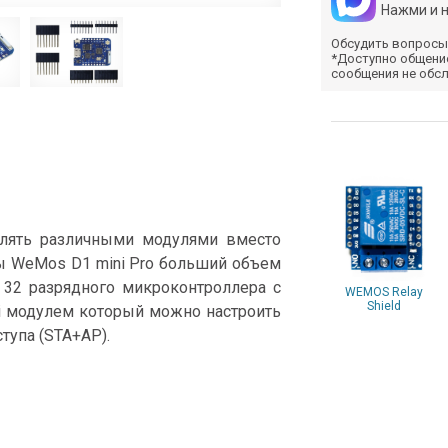
Нажми и 
Обсудить вопросы
*Доступно общени
сообщения не обс
лять различными модулями вместо
ы WeMos D1 mini Pro больший объем
 32 разрядного микроконтроллера с
WEMOS Relay
Shield
i модулем который можно настроить
ступа (STA+AP).