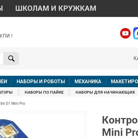
Ы
ШКОЛАМ И КРУЖКАМ
УЛИ !
о вопросам приобретения товара
Telegram
WhatsApp
К
+7 968 454 17 38
+7 968 454 17 38
Доступно общение только текстовыми сообщениями,
Офлай
вонки и аудио сообщения не обслуживаются
ЛЕИ
НАБОРЫ И РОБОТЫ
МЕХАНИКА
МАКЕТИРО
Менеджер
Менеджер
АТОРЫ
НАБОРЫ ПО ПАЙКЕ
НАБОРЫ ДЛЯ НАЧИНАЮЩИХ
shop@iarduino.ru
8 (499) 500-14-56
6 D1 Mini Pro
о техническим вопросам
Контро
Mini Pr
Консультант