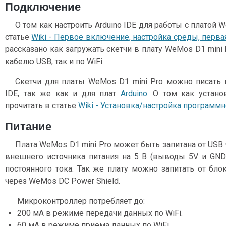
Подключение
О том как настроить Arduino IDE для работы с платой 
статье
Wiki - Первое включение, настройка среды, пер
рассказано как загружать скетчи в плату WeMos D1 mini 
кабелю USB, так и по WiFi.
Скетчи для платы WeMos D1 mini Pro можно писать 
IDE, так же как и для плат
Arduino
. О том как устано
прочитать в статье
Wiki - Установка/настройка программн
Питание
Плата WeMos D1 mini Pro может быть запитана от USB
внешнего источника питания на 5 В (выводы 5V и GND)
постоянного тока. Так же плату можно запитать от бло
через WeMos DC Power Shield.
Микроконтроллер потребляет до:
200 мА в режиме передачи данных по WiFi.
60 мА в режиме приема данных по WiFi.