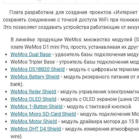
Плата разработана для создания проектов «Интернет
сохранять соединение с точкой доступа WiFi при пониж
Это позволяет создавать устройства работающие от акку
В линейке продукции WeMos множество модулей (Sh
плате WeMos D1 mini Pro, просто, устанавливая их друг 
WeMos Dual Base
- удвоитель базы подключения моду
WeMos Tripler Base - утроитель базы подключения мод
WeMos DS18B20 Shield
- модуль с цифровым термомет
WeMos Battery Shield
- модуль резервного питания от 
bank).
WeMos Relay Shield
- модуль управления электромагнит
WeMos OLED Shield
- модуль с OLED экраном (шина I2C
WeMos 1-Button Shield
- модуль с тактовой кнопкой.
WeMos Micro SD-Card Shield
- модуль подключения Mic
WeMos Motor Shield
- модуль драйвера мотора до 15 В 
WeMos DHT D4 Shield
- модуль измерения атмосферно
wire).