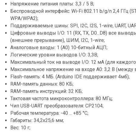
Напряжение питания платы: 3,3 / 5 В;
Беспроводной интерфейс: Wi-Fi 802.11 b/g/n 2,4 ГГц 
WPA/WPA2);
Поддерживаемые шины: SPI, I2C, I2S, 1-wire, UART, UART
Цифровые выводы I/O: 11 (RX, TX, D0...D8) все выво
(внешнее прерывание), ШИМ, I2C, 1-wire;
Аналоговые входы: 1 (A0) 10-битный АЦП;
Логические уровни выводов I/O: 3,3В;
Максимальный ток на выводе I/O: 12 мА (для каждого
Максимальное напряжение на входе A0: 3,2 В (между 
Flash-память: 4 МБ. (Arduino IDE поддерживает 4мб);
RAM-память данных: 80 КБ;
RAM-память инструкций: 32 КБ;
Тактовая частота микроконтроллера: 80 МГц;
Чип USB-UART преобразователя: CP2104;
Рабочая температура: -40 ... +85 °C;
Габариты: 34,2x25,6 мм;
Вес: 10 г;