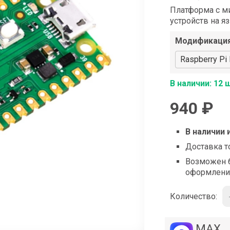
shop@iarduino.ru
Платформа c м
устройств на яз
Модификаци
Raspberry Pi 
В наличии: 12 
940 ₽
В наличии 
Доставка т
Возможен б
оформлени
Количество:
MAX