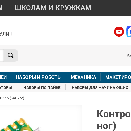
Ы
ШКОЛАМ И КРУЖКАМ
УЛИ !
о вопросам приобретения товара
Telegram
WhatsApp
К
+7 968 454 17 38
+7 968 454 17 38
Доступно общение только текстовыми сообщениями,
Онлай
вонки и аудио сообщения не обслуживаются
ЛЕИ
НАБОРЫ И РОБОТЫ
МЕХАНИКА
МАКЕТИРО
Менеджер
Менеджер
АТОРЫ
НАБОРЫ ПО ПАЙКЕ
НАБОРЫ ДЛЯ НАЧИНАЮЩИХ
shop@iarduino.ru
8 (499) 500-14-56
 Pico (Без ног)
о техническим вопросам
Контрол
ног)
Консультант