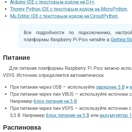
Arduino IDE с текстовым кодом на C++.
Thonny Python IDE с текстовым кодом на MicroPython.
Mu Editor IDE с текстовым кодом на CircuitPython.
Все подробности по подключению, настро
платформы Raspberry Pi Pico читайте в
Getting St
Питание
Для питания платформы Raspberry Pi Pico можно испо
VSYS. Источник определяется автоматически.
При питании через USB — используйте
зарядник 5 В
и
При питании через пин VBUS — используйте источник
Например
блок питания на 5 В
.
При питании через пин VSYS — используйте источник 
5,5 В. Например
блок питания на 5 В
или
аккумулятор 18
Распиновка