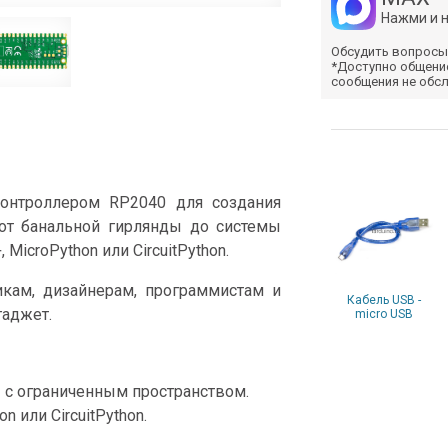
Нажми и 
Обсудить вопросы
*Доступно общени
сообщения не обс
контроллером RP2040 для создания
 от банальной гирлянды до системы
icroPython или CircuitPython.
икам, дизайнерам, программистам и
Кабель USB -
аджет.
micro USB
 с ограниченным пространством.
 или CircuitPython.