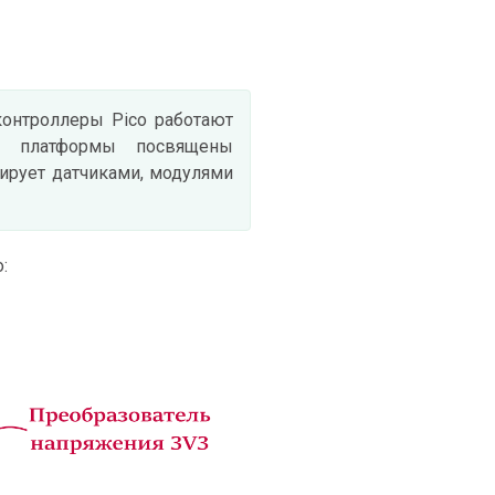
контроллеры Pico работают
ы платформы посвящены
ирует датчиками, модулями
: