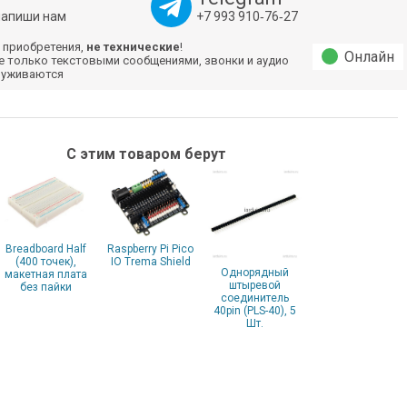
напиши нам
+7 993 910‑76‑27
 приобретения,
не технические
!
Онлайн
е только текстовыми сообщениями, звонки и аудио
луживаются
С этим товаром берут
Breadboard Half
Raspberry Pi Pico
(400 точек),
IO Trema Shield
Однорядный
макетная плата
штыревой
без пайки
соединитель
40pin (PLS-40), 5
Шт.