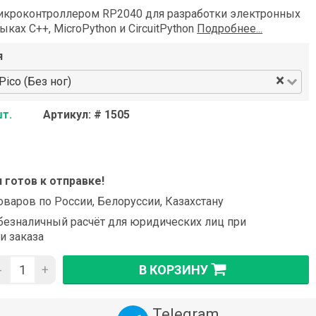
икроконтроллером RP2040 для разработки электронных
ыках C++, MicroPython и CircuitPython
Подробнее...
я
×
Pico (Без ног)
шт.
Артикул: # 1505
и готов к отправке!
оваров по России, Белоруссии, Казахстану
езналичный расчёт для юридических лиц при
и заказа
-
+
В КОРЗИНУ
Telegram