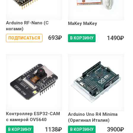
Arduino RF-Nano (С
MaKey MaKey
ногами)
693
₽
1490
₽
ПОДПИСАТЬСЯ
В КОРЗИНУ
Контроллер ESP32-CAM
Arduino Uno R4 Minima
с камерой OV5640
(Оригинал Италия)
1138
₽
3900
₽
В КОРЗИНУ
В КОРЗИНУ