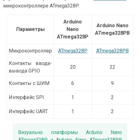
микроконтроллере ATmega328P.
Arduino
Arduino Nano
Параметры
Nano
ATmega328PB
ATmega328P
Микроконтроллер
ATmega328P
ATmega328PB
Контакты ввода-
20
22
вывода GPIO
Контакты с ШИМ
6
9
Интерфейс SPI
1
2
Интерфейс UART
1
2
Визуально платформы Arduino Nano
ATmega328P и Arduino Nano ATmega328PB