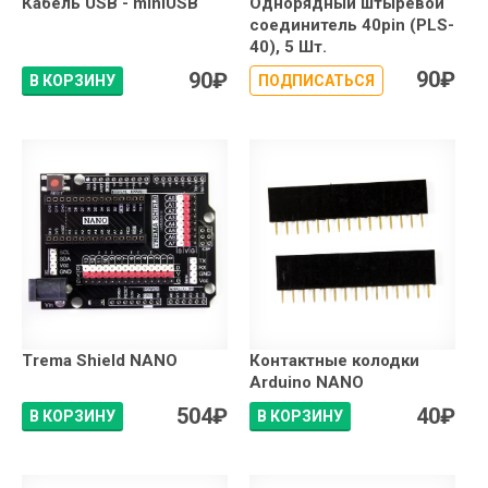
Кабель USB - miniUSB
Однорядный штыревой
соединитель 40pin (PLS-
40), 5 Шт.
90
₽
90
₽
В КОРЗИНУ
ПОДПИСАТЬСЯ
Trema Shield NANO
Контактные колодки
Arduino NANO
504
₽
40
₽
В КОРЗИНУ
В КОРЗИНУ