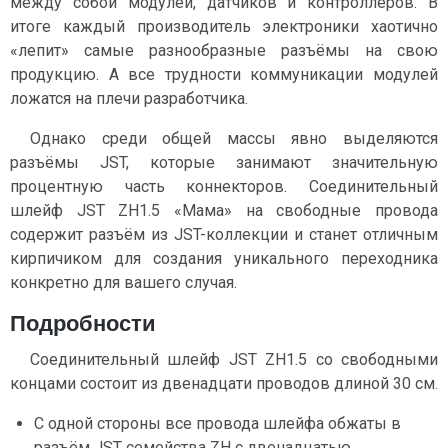
между собой модулей, датчиков и контроллеров. В
итоге каждый производитель электроники хаотично
«лепит» самые разнообразные разъёмы на свою
продукцию. А все трудности коммуникации модулей
ложатся на плечи разработчика.
Однако среди общей массы явно выделяются
разъёмы JST, которые занимают значительную
процентную часть коннекторов. Соединительный
шлейф JST ZH1.5 «Мама» на свободные провода
содержит разъём из JST-коллекции и станет отличным
кирпичиком для создания уникального переходника
конкретно для вашего случая.
Подробности
Соединительный шлейф JST ZH1.5 со свободными
концами состоит из двенадцати проводов длиной 30 см.
С одной стороны все провода шлейфа обжаты в
разъём JST семейства ZH c двенадцатью