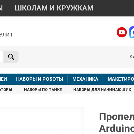
Ы
ШКОЛАМ И КРУЖКАМ
УЛИ !
о вопросам приобретения товара
Telegram
WhatsApp
К
+7 968 454 17 38
+7 968 454 17 38
Доступно общение только текстовыми сообщениями,
Офлай
вонки и аудио сообщения не обслуживаются
ЛЕИ
НАБОРЫ И РОБОТЫ
МЕХАНИКА
МАКЕТИРО
Менеджер
Менеджер
АТОРЫ
НАБОРЫ ПО ПАЙКЕ
НАБОРЫ ДЛЯ НАЧИНАЮЩИХ
shop@iarduino.ru
8 (499) 500-14-56
о техническим вопросам
Пропел
Arduin
Консультант