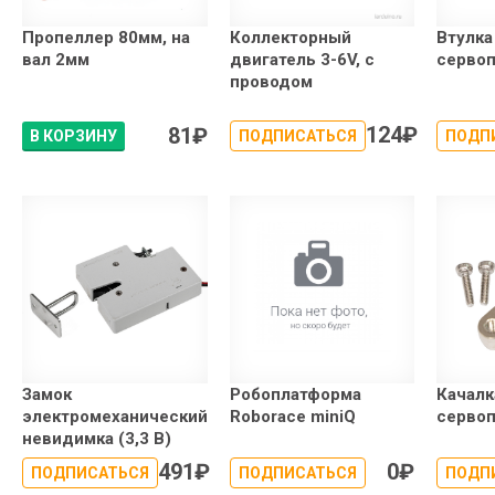
Пропеллер 80мм, на
Коллекторный
Втулка
вал 2мм
двигатель 3-6V, с
серво
проводом
124
₽
81
₽
В КОРЗИНУ
ПОДПИСАТЬСЯ
ПОДП
Замок
Робоплатформа
Качалк
электромеханический
Roborace miniQ
сервоп
невидимка (3,3 В)
491
₽
0
₽
ПОДПИСАТЬСЯ
ПОДПИСАТЬСЯ
ПОДП