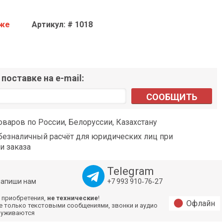
аже
Артикул: # 1018
поставке на e-mail:
СООБЩИТЬ
оваров по России, Белоруссии, Казахстану
езналичный расчёт для юридических лиц при
и заказа
Telegram
напиши нам
+7 993 910‑76‑27
 приобретения,
не технические
!
Офлайн
е только текстовыми сообщениями, звонки и аудио
луживаются