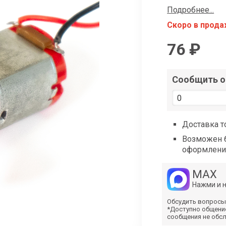
shop@iarduino.ru
Подробнее...
Скоро в прод
76 ₽
Сообщить о 
Доставка т
Возможен б
оформлени
MAX
Нажми и 
Обсудить вопросы
*Доступно общени
сообщения не обс