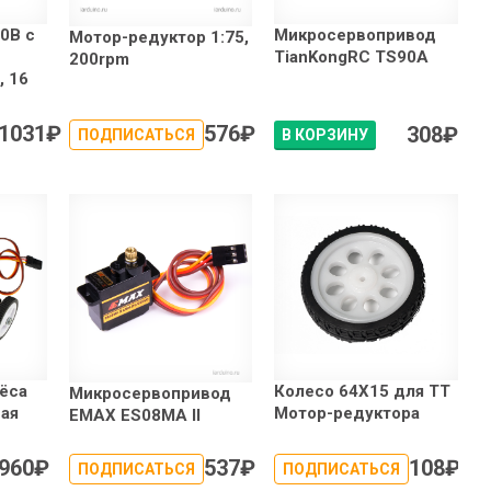
0B с
Микросервопривод
Мотор-редуктор 1:75,
TianKongRC TS90A
200rpm
, 16
1031
₽
576
₽
308
₽
ПОДПИСАТЬСЯ
В КОРЗИНУ
ёса
Колесо 64X15 для TT
Микросервопривод
ная
Мотор-редуктора
EMAX ES08MA II
960
₽
537
₽
108
₽
ПОДПИСАТЬСЯ
ПОДПИСАТЬСЯ