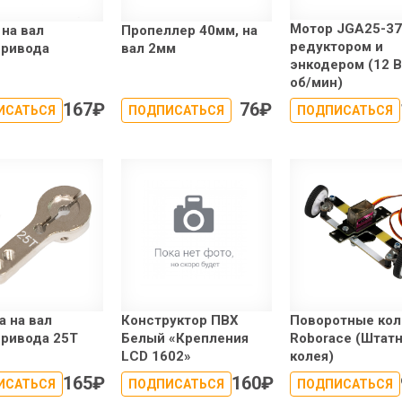
Мотор JGA25-37
 на вал
Пропеллер 40мм, на
редуктором и
привода
вал 2мм
энкодером (12 В
об/мин)
167
₽
76
₽
ИСАТЬСЯ
ПОДПИСАТЬСЯ
ПОДПИСАТЬСЯ
а на вал
Конструктор ПВХ
Поворотные кол
ривода 25T
Белый «Крепления
Roborace (Штат
LCD 1602»
колея)
165
₽
160
₽
ИСАТЬСЯ
ПОДПИСАТЬСЯ
ПОДПИСАТЬСЯ