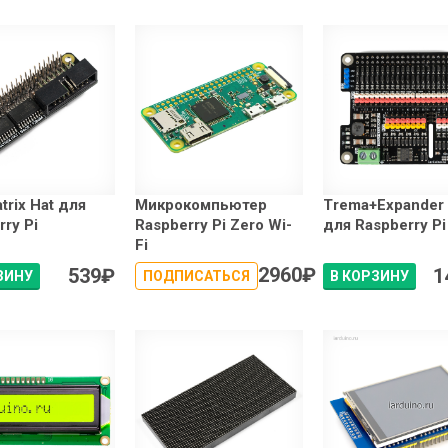
trix Hat для
Микрокомпьютер
Trema+Expander 
rry Pi
Raspberry Pi Zero Wi-
для Raspberry Pi
Fi
2960
₽
539
₽
1
ЗИНУ
ПОДПИСАТЬСЯ
В КОРЗИНУ