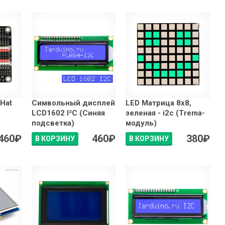
Hat
Символьный дисплей
LED Матрица 8x8,
LCD1602 I²C (Синяя
зеленая - i2c (Trema-
подсветка)
модуль)
460
₽
460
₽
380
₽
В КОРЗИНУ
В КОРЗИНУ