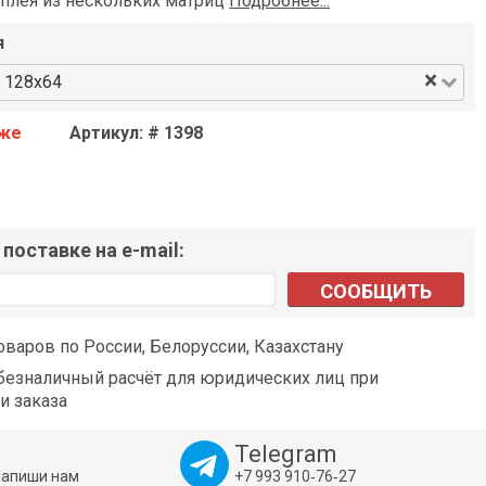
сплея из нескольких матриц
Подробнее...
я
×
, 128x64
аже
Артикул: # 1398
поставке на e-mail:
СООБЩИТЬ
оваров по России, Белоруссии, Казахстану
езналичный расчёт для юридических лиц при
и заказа
Telegram
напиши нам
+7 993 910‑76‑27