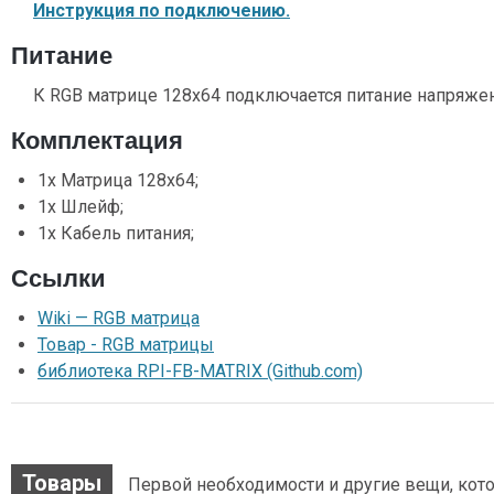
Инструкция по подключению.
Питание
К RGB матрице 128x64 подключается питание напряжен
Комплектация
1х Матрица 128х64;
1х Шлейф;
1х Кабель питания;
Ссылки
Wiki — RGB матрица
Товар - RGB матрицы
библиотека RPI-FB-MATRIX (Github.com)
Товары
Первой необходимости и другие вещи, кото