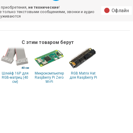
 приобретения,
не технические
!
Офлайн
е только текстовыми сообщениями, звонки и аудио
луживаются
С этим товаром берут
Шлейф 16P для
Микрокомпьютер
RGB Matrix Hat
RGB-матриц (40
Raspberry Pi Zero
для Raspberry Pi
см)
Wi-Fi