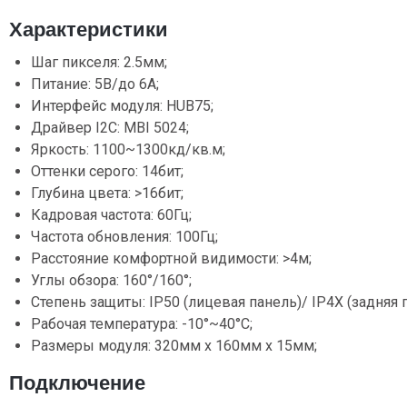
Характеристики
Шаг пикселя: 2.5мм;
Питание: 5В/до 6А;
Интерфейс модуля: HUB75;
Драйвер I2C: MBI 5024;
Яркость: 1100~1300кд/кв.м;
Оттенки серого: 14бит;
Глубина цвета: >16бит;
Кадровая частота: 60Гц;
Частота обновления: 100Гц;
Расстояние комфортной видимости: >4м;
Углы обзора: 160°/160°;
Степень защиты: IP50 (лицевая панель)/ IP4X (задняя 
Рабочая температура: -10°~40°С;
Размеры модуля: 320мм х 160мм х 15мм;
Подключение