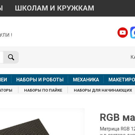
Ы
ШКОЛАМ И КРУЖКАМ
УЛИ !
о вопросам приобретения товара
Telegram
WhatsApp
К
+7 968 454 17 38
+7 968 454 17 38
Доступно общение только текстовыми сообщениями,
Офлай
вонки и аудио сообщения не обслуживаются
ЛЕИ
НАБОРЫ И РОБОТЫ
МЕХАНИКА
МАКЕТИРО
Менеджер
Менеджер
АТОРЫ
НАБОРЫ ПО ПАЙКЕ
НАБОРЫ ДЛЯ НАЧИНАЮЩИХ
shop@iarduino.ru
8 (499) 500-14-56
о техническим вопросам
RGB ма
Консультант
Матрица RGB 12