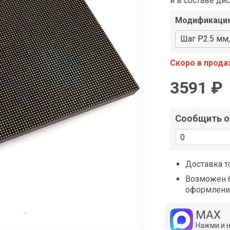
и в составе ди
shop@iarduino.ru
Модификаци
Шаг P2.5 мм
Скоро в прод
3591 ₽
Сообщить о 
Доставка т
Возможен б
оформлени
MAX
Нажми и 