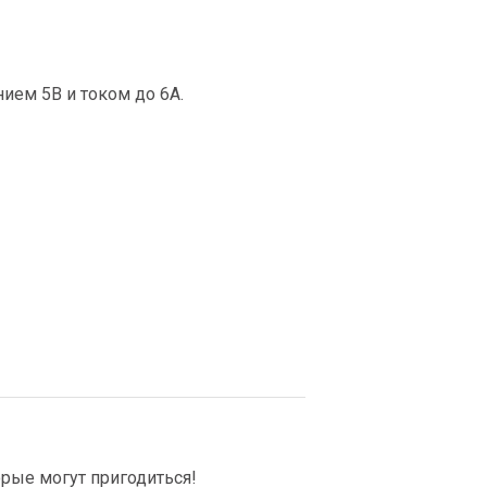
ием 5В и током до 6А.
рые могут пригодиться!