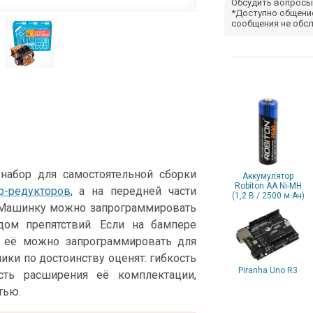
Обсудить вопросы
*Доступно общени
сообщения не обс
набор для самостоятельной сборки
Аккумулятор
Robiton AA Ni-MH
р-редукторов
, а на передней части
(1,2 В / 2500 м·Ач)
 Машинку можно запрограммировать
ом препятствий. Если на бампере
о её можно запрограммировать для
ики по достоинству оценят: гибкость
Piranha Uno R3
сть расширения её комплектации,
тью.