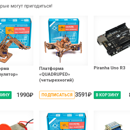
рые могут пригодиться!
Piranha Uno R3
орма
Платформа
пулятор»
«QUADRUPED»
(четырехногий)
3591
₽
1990
₽
ЗИНУ
ПОДПИСАТЬСЯ
В КОРЗИНУ