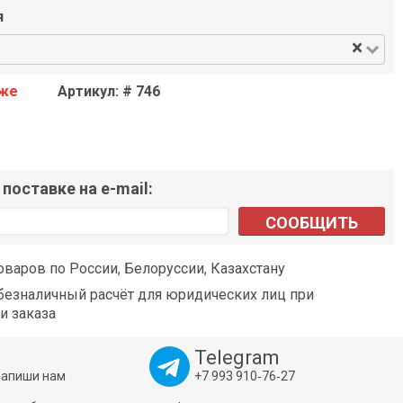
я
×
аже
Артикул: # 746
поставке на e-mail:
СООБЩИТЬ
оваров по России, Белоруссии, Казахстану
езналичный расчёт для юридических лиц при
и заказа
Telegram
напиши нам
+7 993 910‑76‑27