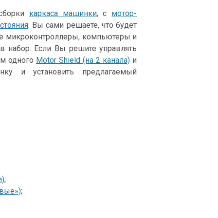
 сборки
каркаса машинки
, с
мотор-
стояния
. Вы сами решаете, что будет
е микроконтроллеры, компьютеры и
т в набор. Если Вы решите управлять
ем одного
Motor Shield (на 2 канала)
и
нку и установить предлагаемый
и)
;
овые»)
;