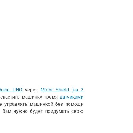
duino UNO
через
Motor Shield (на 2
оснастить машинку тремя
датчиками
те управлять машинкой без помощи
то Вам нужно будет придумать свою