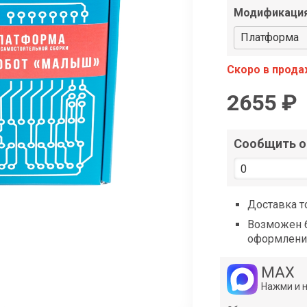
shop@iarduino.ru
Модификаци
Платформа
Скоро в прод
2655 ₽
Сообщить о 
Доставка т
Возможен б
оформлени
MAX
Нажми и 