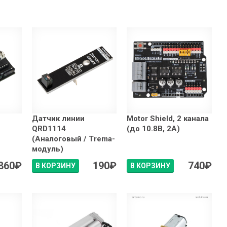
Датчик линии
Motor Shield, 2 канала
QRD1114
(до 10.8В, 2А)
(Аналоговый / Trema-
модуль)
860
₽
190
₽
740
₽
В КОРЗИНУ
В КОРЗИНУ