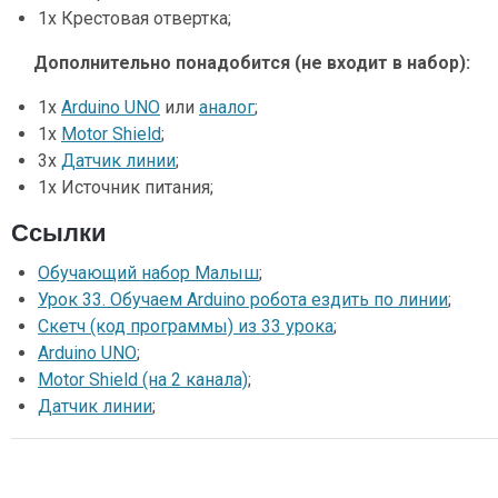
1x Крестовая отвертка;
Дополнительно понадобится (не входит в набор):
1х
Arduino UNO
или
аналог
;
1х
Motor Shield
;
3х
Датчик линии
;
1х Источник питания;
Ссылки
Обучающий набор Малыш
;
Урок 33. Обучаем Arduino робота ездить по линии
;
Скетч (код программы) из 33 урока
;
Arduino UNO
;
Motor Shield (на 2 канала)
;
Датчик линии
;