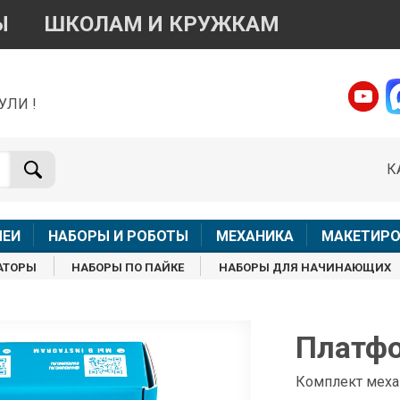
Ы
ШКОЛАМ И КРУЖКАМ
УЛИ !
о вопросам приобретения товара
Telegram
WhatsApp
К
+7 968 454 17 38
+7 968 454 17 38
Доступно общение только текстовыми сообщениями,
Онлай
вонки и аудио сообщения не обслуживаются
ЛЕИ
НАБОРЫ И РОБОТЫ
МЕХАНИКА
МАКЕТИРО
Менеджер
Менеджер
АТОРЫ
НАБОРЫ ПО ПАЙКЕ
НАБОРЫ ДЛЯ НАЧИНАЮЩИХ
shop@iarduino.ru
8 (499) 500-14-56
о техническим вопросам
Платф
Консультант
Комплект меха