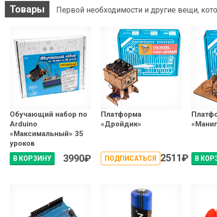
Товары
Первой необходимости и другие вещи, кото
Обучающий набор по
Платформа
Платф
Arduino
«Дройдик»
«Мани
«Максимальный» 35
уроков
2511
₽
3990
₽
В КОРЗИНУ
ПОДПИСАТЬСЯ
В КОР