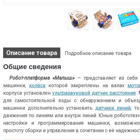
Описание товара
Подробное описание товара
Общие сведения
Робот-платформа «Малыш»
— представляет из себя 
машинки,
колёса
которой закреплены на валах
мото
корпуса установлен
ультразвуковой датчик расстояния
.
для самостоятельной езды с обнаружением и объезд
машинки дополнительно установить
датчики линий
, т
движения по линиям или внутри линий. Юные робототехн
настройки и программирования машинки, возможно
простоту сборки и управления в сочетании с её надежнос