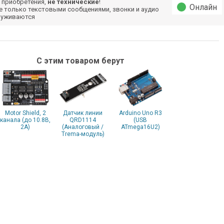
 приобретения,
не технические
!
Онлайн
е только текстовыми сообщениями, звонки и аудио
луживаются
С этим товаром берут
Motor Shield, 2
Датчик линии
Arduino Uno R3
канала (до 10.8В,
QRD1114
(USB
2А)
(Аналоговый /
ATmega16U2)
Trema-модуль)