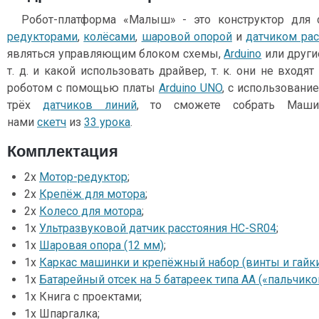
Робот-платформа «Малыш» - это конструктор для
редукторами
,
колёсами
,
шаровой опорой
и
датчиком рас
являться управляющим блоком схемы,
Arduino
или други
т. д. и какой использовать драйвер, т. к. они не входя
роботом с помощью платы
Arduino UNO
, с использовани
трёх
датчиков линий
, то сможете собрать Маши
нами
скетч
из
33 урока
.
Комплектация
2x
Мотор-редуктор
;
2x
Крепёж для мотора
;
2x
Колесо для мотора
;
1x
Ультразвуковой датчик расстояния HC-SR04
;
1x
Шаровая опора (12 мм)
;
1x
Каркас машинки и крепёжный набор (винты и гайк
1x
Батарейный отсек на 5 батареек типа AA («пальчик
1х Книга с проектами;
1х Шпаргалка;