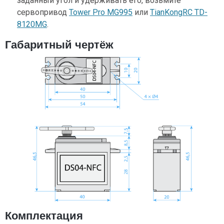
заданный угол и удерживать его, возьмите
сервопривод
Tower Pro MG995
или
TianKongRC TD-
8120MG
.
Габаритный чертёж
Комплектация