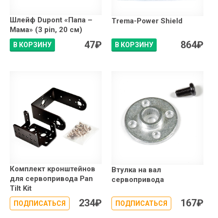
Шлейф Dupont «Папа –
Trema-Power Shield
Мама» (3 pin, 20 см)
47
₽
864
₽
В КОРЗИНУ
В КОРЗИНУ
Комплект кронштейнов
Втулка на вал
для сервопривода Pan
сервопривода
Tilt Kit
234
₽
167
₽
ПОДПИСАТЬСЯ
ПОДПИСАТЬСЯ