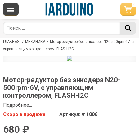
0
×
По вопросам приобретения товара
Telegram
WhatsApp
+7 968 454 17 38
+7 968 454 17 38
ГЛАВНАЯ
/
МЕХАНИКА
/
Мотор-редуктор без энкодера N20-500rpm-6V, с
*Доступно общение только текстовыми
Офлайн
сообщениями, звонки и аудио сообщения не
управляющим контроллером, FLASH-I2C
обслуживаются
Менеджер
Менеджер
shop@iarduino.ru
8 (499) 500-14-56
Мотор-редуктор без энкодера N20-
500rpm-6V, с управляющим
По техническим вопросам
контроллером, FLASH-I2C
Подробнее...
Консультант
Скоро в продаже
Артикул: # 1806
shop@iarduino.ru
680 ₽