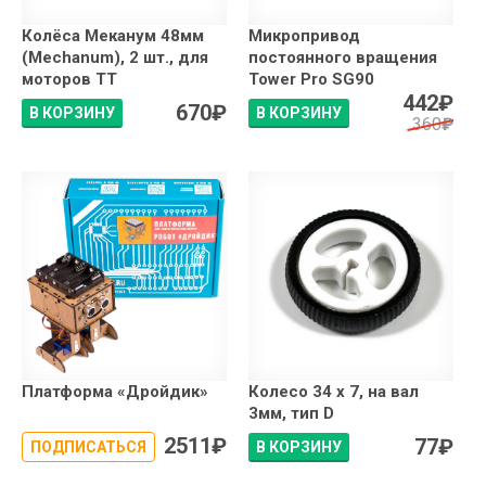
Колёса Меканум 48мм
Микропривод
(Mechanum), 2 шт., для
постоянного вращения
моторов ТТ
Tower Pro SG90
442
₽
670
₽
В КОРЗИНУ
В КОРЗИНУ
360
₽
Платформа «Дройдик»
Колесо 34 х 7, на вал
3мм, тип D
2511
₽
77
₽
ПОДПИСАТЬСЯ
В КОРЗИНУ