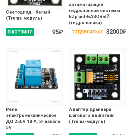
автоматизации
гидропонной системы
Светодиод - белый
EZplant-БАЗОВЫЙ
(Trema-модуль)
(гидропоника)
32000
₽
95
₽
В КОРЗИНУ
ПОДПИСАТЬСЯ
Реле
Адаптер драйвера
электромеханическое
шагового двигателя
ДО 250V 10 А. 2- канала
(Trema-модуль)
5V