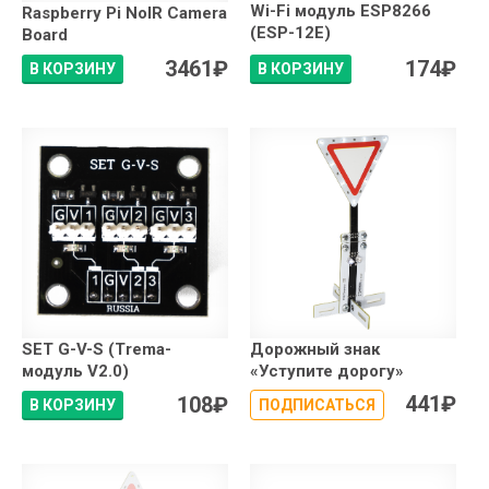
Wi-Fi модуль ESP8266
Raspberry Pi NoIR Camera
(ESP-12E)
Board
3461
₽
174
₽
В КОРЗИНУ
В КОРЗИНУ
SET G-V-S (Trema-
Дорожный знак
модуль V2.0)
«Уступите дорогу»
441
₽
108
₽
В КОРЗИНУ
ПОДПИСАТЬСЯ