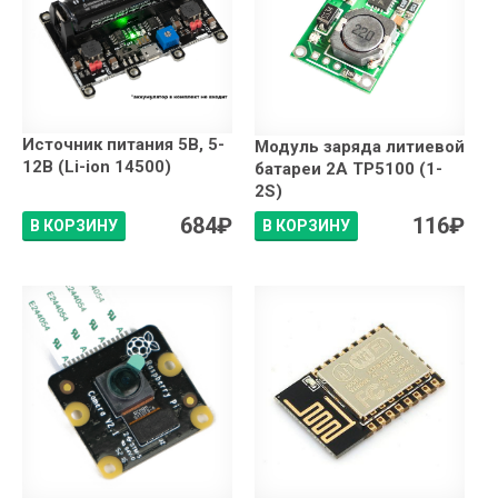
Источник питания 5В, 5-
Модуль заряда литиевой
12В (Li-ion 14500)
батареи 2А TP5100 (1-
2S)
684
₽
116
₽
В КОРЗИНУ
В КОРЗИНУ